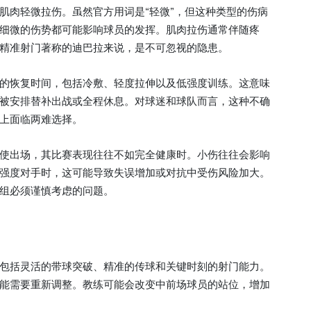
肌肉轻微拉伤。虽然官方用词是“轻微”，但这种类型的伤病
细微的伤势都可能影响球员的发挥。肌肉拉伤通常伴随疼
精准射门著称的迪巴拉来说，是不可忽视的隐患。
的恢复时间，包括冷敷、轻度拉伸以及低强度训练。这意味
被安排替补出战或全程休息。对球迷和球队而言，这种不确
上面临两难选择。
使出场，其比赛表现往往不如完全健康时。小伤往往会影响
强度对手时，这可能导致失误增加或对抗中受伤风险加大。
组必须谨慎考虑的问题。
包括灵活的带球突破、精准的传球和关键时刻的射门能力。
能需要重新调整。教练可能会改变中前场球员的站位，增加