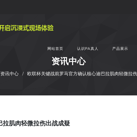
网站首页
认识PA真人
产品展示
资讯中心
资讯中心
欧联杯关键战前罗马官方确认核心迪巴拉肌肉轻微拉
巴拉肌肉轻微拉伤出战成疑