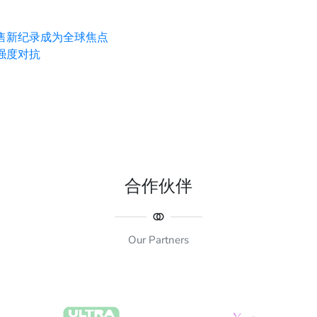
售新纪录成为全球焦点
强度对抗
合作伙伴
Our Partners