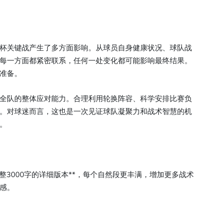
杯关键战产生了多方面影响。从球员自身健康状况、球队战
每一方面都紧密联系，任何一处变化都可能影响最终结果。
准备。
全队的整体应对能力。合理利用轮换阵容、科学安排比赛负
。对球迷而言，这也是一次见证球队凝聚力和战术智慧的机
。
整3000字的详细版本**，每个自然段更丰满，增加更多战术
感。