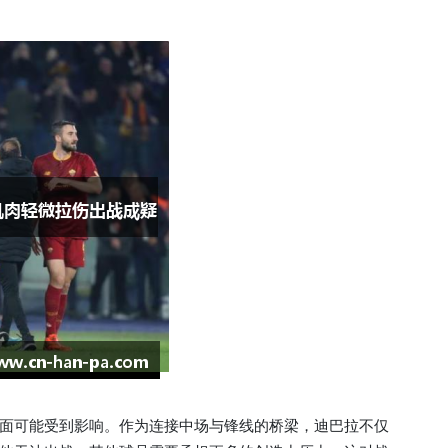
面可能受到影响。作为连接中场与锋线的桥梁，迪巴拉不仅