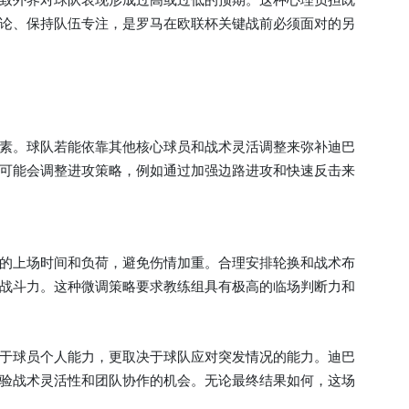
致外界对球队表现形成过高或过低的预期。这种心理负担既
论、保持队伍专注，是罗马在欧联杯关键战前必须面对的另
素。球队若能依靠其他核心球员和战术灵活调整来弥补迪巴
可能会调整进攻策略，例如通过加强边路进攻和快速反击来
的上场时间和负荷，避免伤情加重。合理安排轮换和战术布
战斗力。这种微调策略要求教练组具有极高的临场判断力和
于球员个人能力，更取决于球队应对突发情况的能力。迪巴
验战术灵活性和团队协作的机会。无论最终结果如何，这场