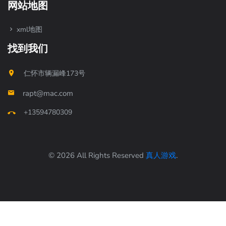
网站地图
xml地图
找到我们
仁怀市辆漏峰173号
rapt@mac.com
+13594780309
© 2026 All Rights Reserved
真人游戏
.