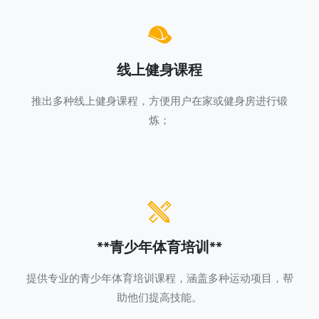
线上健身课程
推出多种线上健身课程，方便用户在家或健身房进行锻
炼；
**青少年体育培训**
提供专业的青少年体育培训课程，涵盖多种运动项目，帮
助他们提高技能。