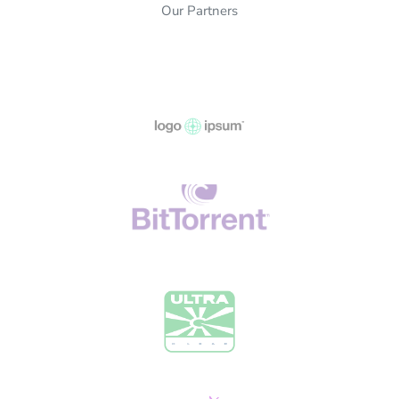
Our Partners