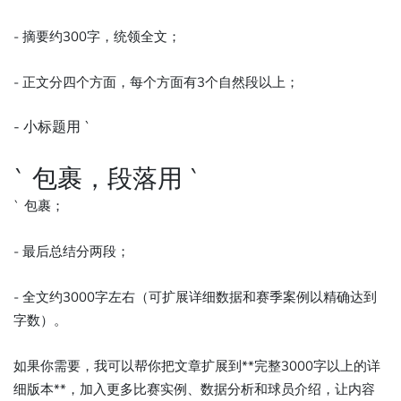
- 摘要约300字，统领全文；
- 正文分四个方面，每个方面有3个自然段以上；
- 小标题用 `
` 包裹，段落用 `
` 包裹；
- 最后总结分两段；
- 全文约3000字左右（可扩展详细数据和赛季案例以精确达到
字数）。
如果你需要，我可以帮你把文章扩展到**完整3000字以上的详
细版本**，加入更多比赛实例、数据分析和球员介绍，让内容