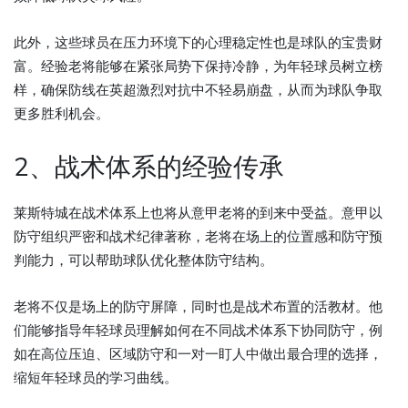
此外，这些球员在压力环境下的心理稳定性也是球队的宝贵财
富。经验老将能够在紧张局势下保持冷静，为年轻球员树立榜
样，确保防线在英超激烈对抗中不轻易崩盘，从而为球队争取
更多胜利机会。
2、战术体系的经验传承
莱斯特城在战术体系上也将从意甲老将的到来中受益。意甲以
防守组织严密和战术纪律著称，老将在场上的位置感和防守预
判能力，可以帮助球队优化整体防守结构。
老将不仅是场上的防守屏障，同时也是战术布置的活教材。他
们能够指导年轻球员理解如何在不同战术体系下协同防守，例
如在高位压迫、区域防守和一对一盯人中做出最合理的选择，
缩短年轻球员的学习曲线。