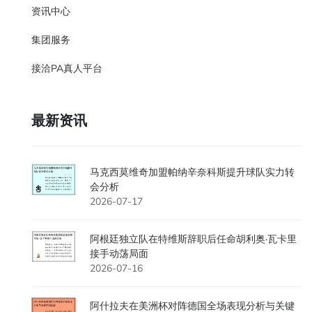
资讯中心
集团服务
接洽PA真人平台
最新资讯
马克西莫维奇加盟帕纳辛奈科斯提升球队实力转
会分析
2026-07-17
阿根廷独立队在特维斯辞职后任命胡利奥·瓦卡里
接手动荡局面
2026-07-16
阿什拉夫在美洲杯对阵德国全场表现分析与关键