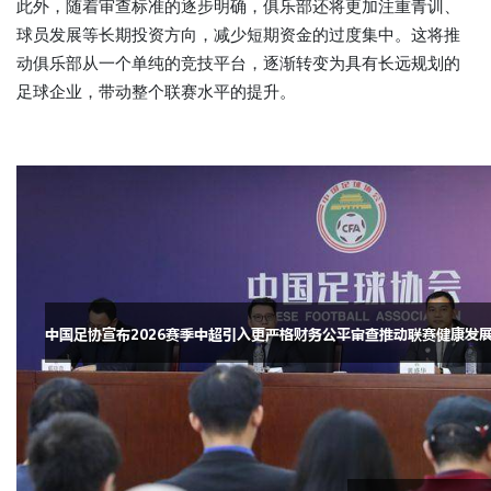
此外，随着审查标准的逐步明确，俱乐部还将更加注重青训、
球员发展等长期投资方向，减少短期资金的过度集中。这将推
动俱乐部从一个单纯的竞技平台，逐渐转变为具有长远规划的
足球企业，带动整个联赛水平的提升。