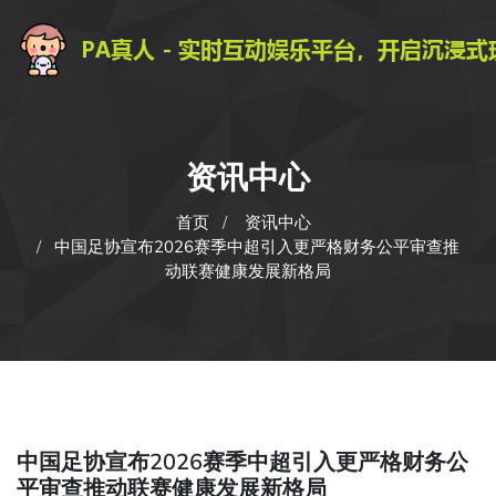
资讯中心
首页
资讯中心
中国足协宣布2026赛季中超引入更严格财务公平审查推
动联赛健康发展新格局
中国足协宣布2026赛季中超引入更严格财务公
平审查推动联赛健康发展新格局