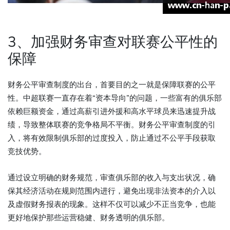
3、加强财务审查对联赛公平性的
保障
财务公平审查制度的出台，首要目的之一就是保障联赛的公平
性。中超联赛一直存在着“资本导向”的问题，一些富有的俱乐部
依赖巨额资金，通过高薪引进外援和高水平球员来迅速提升战
绩，导致整体联赛的竞争格局不平衡。财务公平审查制度的引
入，将有效限制俱乐部的过度投入，防止通过不公平手段获取
竞技优势。
通过设立明确的财务规范，审查俱乐部的收入与支出状况，确
保其经济活动在规则范围内进行，避免出现非法资本的介入以
及虚假财务报表的现象。这样不仅可以减少不正当竞争，也能
更好地保护那些运营稳健、财务透明的俱乐部。