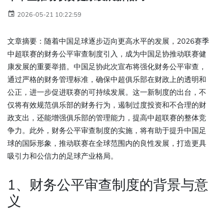
2026-05-21 10:22:59
文章摘要：随着中国足球逐步迈向更高水平的发展，2026赛季
中超联赛的财务公平审查制度引入，成为中国足协推动联赛健
康发展的重要举措。中国足协此次宣布将强化财务公平审查，
通过严格的财务管理标准，确保中超俱乐部在财政上的透明和
公正，进一步促进联赛的可持续发展。这一新制度的出台，不
仅将有效规范俱乐部的财务行为，遏制过度投资和不合理的财
政支出，还能增强俱乐部的管理能力，提高中超联赛的整体竞
争力。此外，财务公平审查制度的实施，将有助于提升中国足
球的国际形象，推动联赛在全球范围内的良性发展，打造更具
吸引力和公信力的足球产业格局。
1、财务公平审查制度的背景与意
义