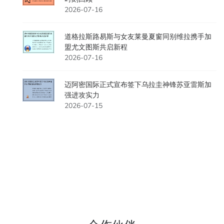
2026-07-16
道格拉斯路易斯与女友莱曼夏窗同别维拉携手加
盟尤文图斯共启新程
2026-07-16
迈阿密国际正式宣布签下乌拉圭神锋苏亚雷斯加
强进攻实力
2026-07-15