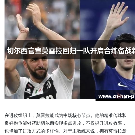
在进攻组织上，莫雷拉能成为中场核心节点。他的精准传球和
良好跑位能够帮助切尔西实现多点进攻，不仅提升进攻效率，
也增加了进攻方式的多样性。对于主教练来说，拥有莫雷拉意