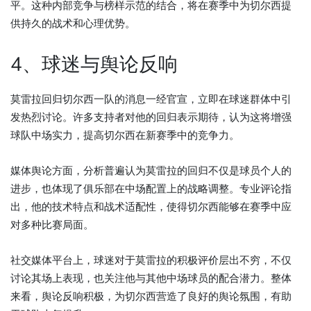
平。这种内部竞争与榜样示范的结合，将在赛季中为切尔西提
供持久的战术和心理优势。
4、球迷与舆论反响
莫雷拉回归切尔西一队的消息一经官宣，立即在球迷群体中引
发热烈讨论。许多支持者对他的回归表示期待，认为这将增强
球队中场实力，提高切尔西在新赛季中的竞争力。
媒体舆论方面，分析普遍认为莫雷拉的回归不仅是球员个人的
进步，也体现了俱乐部在中场配置上的战略调整。专业评论指
出，他的技术特点和战术适配性，使得切尔西能够在赛季中应
对多种比赛局面。
社交媒体平台上，球迷对于莫雷拉的积极评价层出不穷，不仅
讨论其场上表现，也关注他与其他中场球员的配合潜力。整体
来看，舆论反响积极，为切尔西营造了良好的舆论氛围，有助