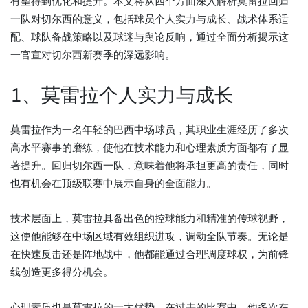
有望得到优化和提升。本文将从四个方面深入解析莫雷拉回归
一队对切尔西的意义，包括球员个人实力与成长、战术体系适
配、球队备战策略以及球迷与舆论反响，通过全面分析揭示这
一官宣对切尔西新赛季的深远影响。
1、莫雷拉个人实力与成长
莫雷拉作为一名年轻的巴西中场球员，其职业生涯经历了多次
高水平赛事的磨练，使他在技术能力和心理素质方面都有了显
著提升。回归切尔西一队，意味着他将承担更高的责任，同时
也有机会在顶级联赛中展示自身的全面能力。
技术层面上，莫雷拉具备出色的控球能力和精准的传球视野，
这使他能够在中场区域有效组织进攻，调动全队节奏。无论是
在快速反击还是阵地战中，他都能通过合理调度球权，为前锋
线创造更多得分机会。
心理素质也是莫雷拉的一大优势。在过去的比赛中，他多次在