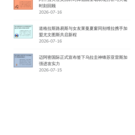
时刻回顾
2026-07-16
道格拉斯路易斯与女友莱曼夏窗同别维拉携手加
盟尤文图斯共启新程
2026-07-16
迈阿密国际正式宣布签下乌拉圭神锋苏亚雷斯加
强进攻实力
2026-07-15