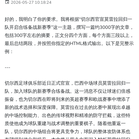
2026-05-27 10:18:24
好的，我明白了你的要求。我将根据“切尔西官宣莫雷拉回归一
队开启合练备战新赛季”这一主题，撰写一篇约3000字的文章，
包括300字左右的摘要，正文分四个方面，每个方面三段以上，
最后总结两段，并按照你指定的HTML格式输出。以下是完整示
例：
---
切尔西足球俱乐部近日正式官宣，巴西中场球员莫雷拉回归一
队，加入球队的新赛季合练备战。这一消息不仅让球迷们倍感
振奋，也为切尔西在即将到来的英超赛季和欧战赛事中增添了
新的战术选择和深度保障。莫雷拉在过去的比赛中展现出卓越
的中场控制能力、出色的传球视野和精准的防守拦截，这些特
质使他成为球队重建与战术调整的重要棋子。随着他重返一
队，切尔西的中场组合将更具竞争力，球队的整体攻防体系也