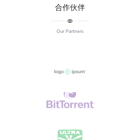
合作伙伴
Our Partners