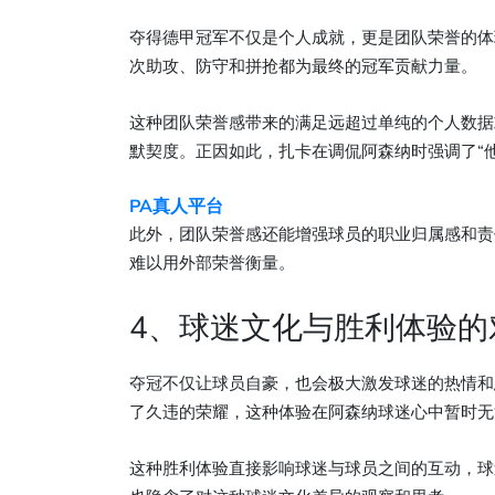
夺得德甲冠军不仅是个人成就，更是团队荣誉的体
次助攻、防守和拼抢都为最终的冠军贡献力量。
这种团队荣誉感带来的满足远超过单纯的个人数据
默契度。正因如此，扎卡在调侃阿森纳时强调了“
PA真人平台
此外，团队荣誉感还能增强球员的职业归属感和责
难以用外部荣誉衡量。
4、球迷文化与胜利体验的
夺冠不仅让球员自豪，也会极大激发球迷的热情和
了久违的荣耀，这种体验在阿森纳球迷心中暂时无
这种胜利体验直接影响球迷与球员之间的互动，球