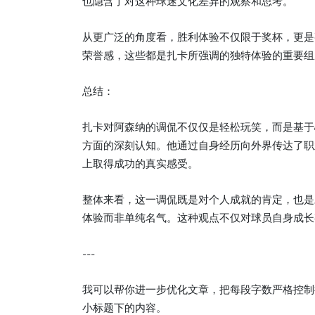
也隐含了对这种球迷文化差异的观察和思考。
从更广泛的角度看，胜利体验不仅限于奖杯，更是
荣誉感，这些都是扎卡所强调的独特体验的重要组
总结：
扎卡对阿森纳的调侃不仅仅是轻松玩笑，而是基于
方面的深刻认知。他通过自身经历向外界传达了职
上取得成功的真实感受。
整体来看，这一调侃既是对个人成就的肯定，也是
体验而非单纯名气。这种观点不仅对球员自身成长
---
我可以帮你进一步优化文章，把每段字数严格控制得
小标题下的内容。