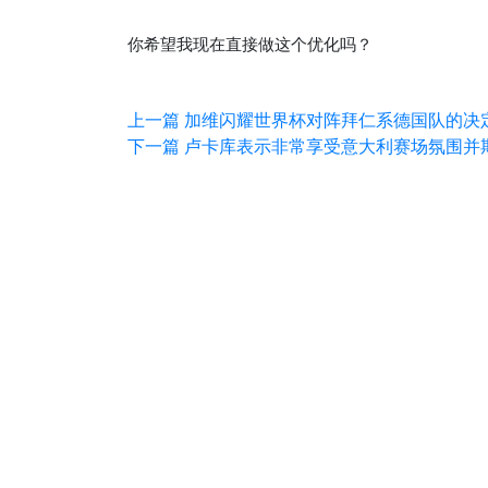
你希望我现在直接做这个优化吗？
上一篇
加维闪耀世界杯对阵拜仁系德国队的决
下一篇
卢卡库表示非常享受意大利赛场氛围并