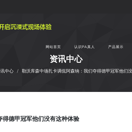
网站首页
认识PA真人
产品展示
资讯中心
资讯中心
勒沃库森中场扎卡调侃阿森纳：我们夺得德甲冠军他们
夺得德甲冠军他们没有这种体验