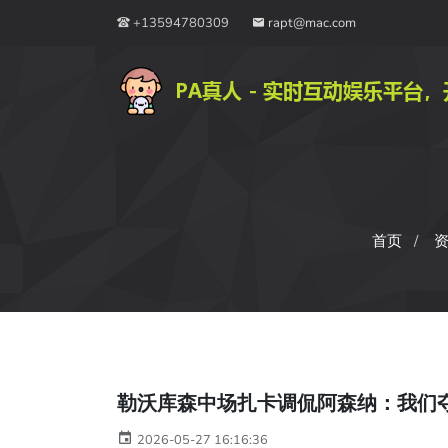
+13594780309
rapt@mac.com
首页
勒沃库森中场扎卡调侃阿森纳：我们
2026-05-27 16:16:36