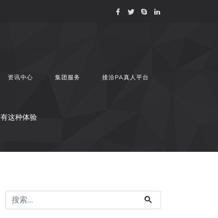
资讯中心
集团服务
接洽PA真人平台
没有这种体验