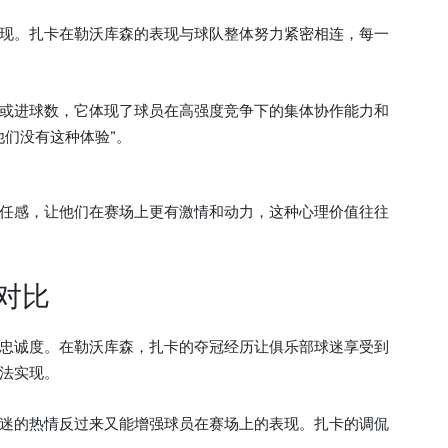
现。扎卡在勒沃库森的表现与球队整体努力紧密相连，每一
或进球数，它体现了球员在高强度竞争下的集体协作能力和
他们没有这种体验”。
任感，让他们在赛场上更有激情和动力，这种心理价值往往
对比
忠诚度。在勒沃库森，扎卡的夺冠经历让俱乐部球迷享受到
法实现。
迷的热情反过来又能增强球员在赛场上的表现。扎卡的调侃