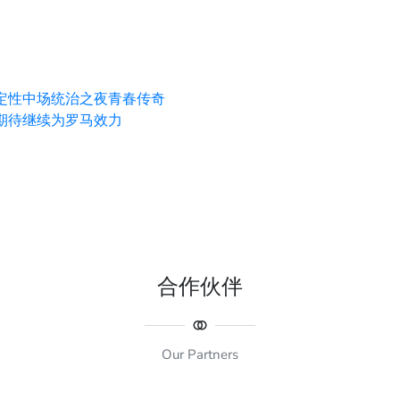
定性中场统治之夜青春传奇
期待继续为罗马效力
合作伙伴
Our Partners