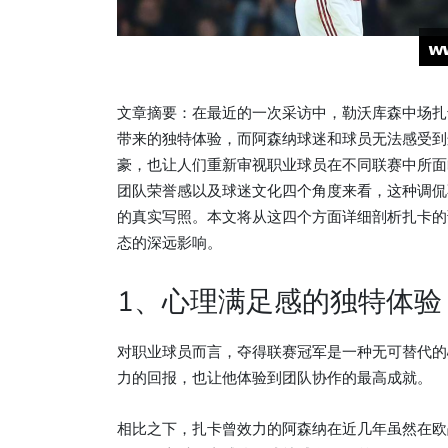
文章摘要：在最近的一次采访中，勒沃库森中场扎
带来的独特体验，而阿森纳球迷和球员无法感受到
豪，也让人们重新审视职业球员在不同联赛中所面
团队荣誉感以及球迷文化四个角度来看，这种调侃
的真实写照。本文将从这四个方面详细剖析扎卡的
态的深远影响。
1、心理满足感的独特体验
对职业球员而言，夺得联赛冠军是一种无可替代的
力的回报，也让他体验到团队协作的最高成就。
相比之下，扎卡曾效力的阿森纳在近几年虽然在欧