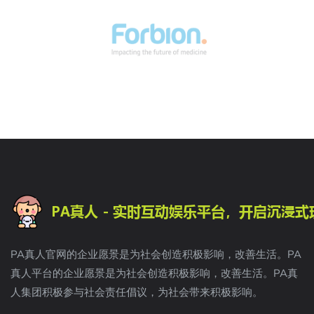
PA真人官网的企业愿景是为社会创造积极影响，改善生活。PA
真人平台的企业愿景是为社会创造积极影响，改善生活。PA真
人集团积极参与社会责任倡议，为社会带来积极影响。