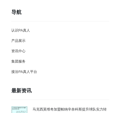
导航
认识PA真人
产品展示
资讯中心
集团服务
接洽PA真人平台
最新资讯
马克西莫维奇加盟帕纳辛奈科斯提升球队实力转