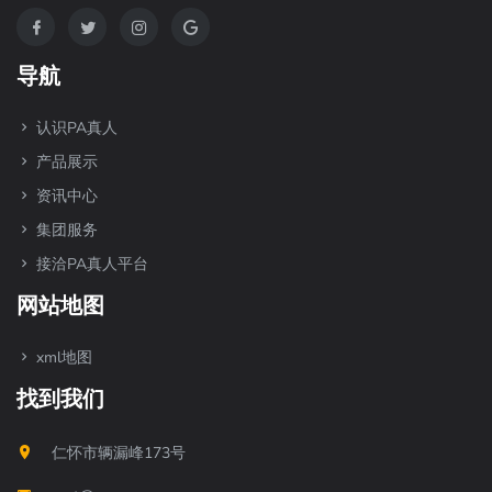
导航
认识PA真人
产品展示
资讯中心
集团服务
接洽PA真人平台
网站地图
xml地图
找到我们
仁怀市辆漏峰173号