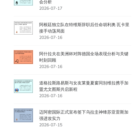
会分析
2026-07-17
阿根廷独立队在特维斯辞职后任命胡利奥·瓦卡里
接手动荡局面
2026-07-16
阿什拉夫在美洲杯对阵德国全场表现分析与关键
时刻回顾
2026-07-16
道格拉斯路易斯与女友莱曼夏窗同别维拉携手加
盟尤文图斯共启新程
2026-07-16
迈阿密国际正式宣布签下乌拉圭神锋苏亚雷斯加
强进攻实力
2026-07-15