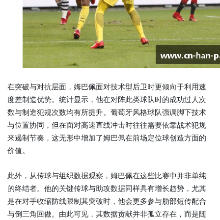
在突破与对抗层面，姆巴佩面对技术型后卫时更倾向于利用速
度差制造优势。统计显示，他在对阵此类球队时的成功过人次
数与制造犯规次数均有所提升。葡萄牙风格球队强调脚下技术
与位置协同，但在面对高速直线冲击时往往需要依靠战术犯规
来遏制节奏，这无形中增加了姆巴佩在前场定位球创造方面的
价值。
此外，从传球与组织数据观察，姆巴佩在这些比赛中并非单纯
的终结者。他的关键传球与助攻数据同样具有增长趋势，尤其
是在对手收缩防线限制其突破时，他会更多参与肋部短传配合
与倒三角回做。由此可见，其数据贡献并非孤立存在，而是随