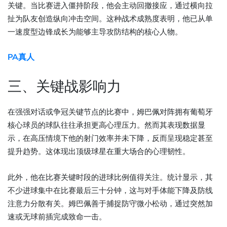
关键。当比赛进入僵持阶段，他会主动回撤接应，通过横向拉
扯为队友创造纵向冲击空间。这种战术成熟度表明，他已从单
一速度型边锋成长为能够主导攻防结构的核心人物。
PA真人
三、关键战影响力
在强强对话或争冠关键节点的比赛中，姆巴佩对阵拥有葡萄牙
核心球员的球队往往承担更高心理压力。然而其表现数据显
示，在高压情境下他的射门效率并未下降，反而呈现稳定甚至
提升趋势。这体现出顶级球星在重大场合的心理韧性。
此外，他在比赛关键时段的进球比例值得关注。统计显示，其
不少进球集中在比赛最后三十分钟，这与对手体能下降及防线
注意力分散有关。姆巴佩善于捕捉防守微小松动，通过突然加
速或无球前插完成致命一击。