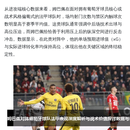
从进攻端核心数据来看，姆巴佩在面对拥有葡萄牙球员核心或
战术风格偏葡式的法甲球队时，场均射门次数与禁区内触球次
数明显高于赛季平均值。这类球队通常强调中后场技术出球与
高位压迫，而姆巴佩恰恰善于利用压上后的纵深空间进行反击
冲击。数据显示，在此类对阵中，他的单场预期进球值（xG）
与实际进球转化率均保持高位，体现出他在关键区域的终结稳
定性。