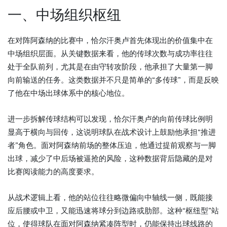
一、中场组织枢纽
在对阵阿森纳的比赛中，恰尔汗奥卢首先体现出的价值集中在
中场组织层面。从关键数据来看，他的传球次数与成功率往往
处于全队前列，尤其是在由守转攻阶段，他承担了大量第一脚
向前输送的任务。这类数据并不只是简单的“多传球”，而是反映
了他在中场出球体系中的核心地位。
进一步拆解传球结构可以发现，恰尔汗奥卢的向前传球比例明
显高于横向与回传，这说明球队在战术设计上鼓励他承担“推进
者”角色。面对阿森纳前场的整体压迫，他通过提前观察与一脚
出球，减少了中后场被逼抢的风险，这种数据背后隐藏的是对
比赛阅读能力的高度要求。
从战术逻辑上看，他的站位往往略微偏向中轴线一侧，既能接
应后腰或中卫，又能迅速将球分到边路或肋部。这种“枢纽型”站
位，使得球队在面对阿森纳紧凑阵型时，仍能保持出球线路的