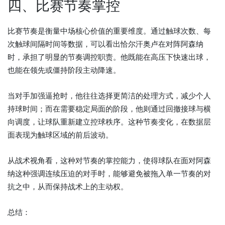
四、比赛节奏掌控
比赛节奏是衡量中场核心价值的重要维度。通过触球次数、每
次触球间隔时间等数据，可以看出恰尔汗奥卢在对阵阿森纳
时，承担了明显的节奏调控职责。他既能在高压下快速出球，
也能在领先或僵持阶段主动降速。
当对手加强逼抢时，他往往选择更简洁的处理方式，减少个人
持球时间；而在需要稳定局面的阶段，他则通过回撤接球与横
向调度，让球队重新建立控球秩序。这种节奏变化，在数据层
面表现为触球区域的前后波动。
从战术视角看，这种对节奏的掌控能力，使得球队在面对阿森
纳这种强调连续压迫的对手时，能够避免被拖入单一节奏的对
抗之中，从而保持战术上的主动权。
总结：