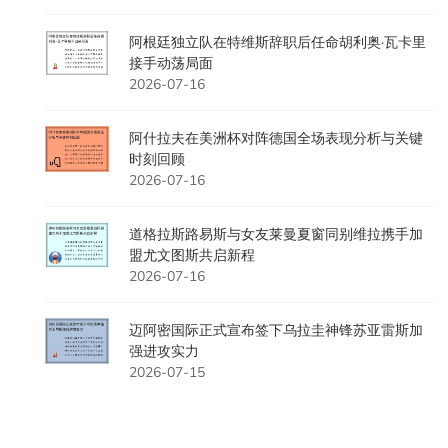
阿根廷独立队在特维斯辞职后任命胡利奥·瓦卡里
接手动荡局面
2026-07-16
阿什拉夫在美洲杯对阵德国全场表现分析与关键
时刻回顾
2026-07-16
道格拉斯路易斯与女友莱曼夏窗同别维拉携手加
盟尤文图斯共启新程
2026-07-16
迈阿密国际正式宣布签下乌拉圭神锋苏亚雷斯加
强进攻实力
2026-07-15