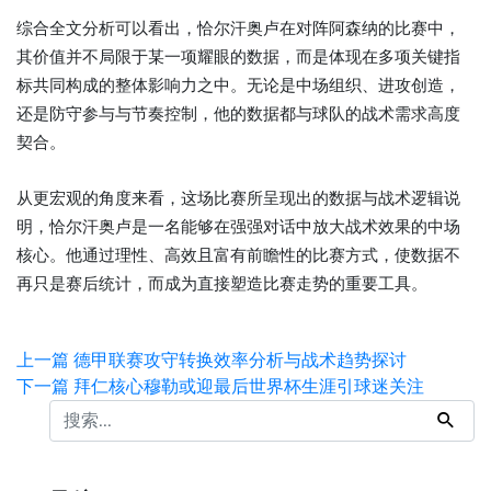
综合全文分析可以看出，恰尔汗奥卢在对阵阿森纳的比赛中，
其价值并不局限于某一项耀眼的数据，而是体现在多项关键指
标共同构成的整体影响力之中。无论是中场组织、进攻创造，
还是防守参与与节奏控制，他的数据都与球队的战术需求高度
契合。
从更宏观的角度来看，这场比赛所呈现出的数据与战术逻辑说
明，恰尔汗奥卢是一名能够在强强对话中放大战术效果的中场
核心。他通过理性、高效且富有前瞻性的比赛方式，使数据不
再只是赛后统计，而成为直接塑造比赛走势的重要工具。
上一篇
德甲联赛攻守转换效率分析与战术趋势探讨
下一篇
拜仁核心穆勒或迎最后世界杯生涯引球迷关注