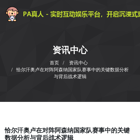
资讯中心
首页
资讯中心
恰尔汗奥卢在对阵阿森纳国家队赛事中的关键数据分析
与背后战术逻辑
恰尔汗奥卢在对阵阿森纳国家队赛事中的关键
数据分析与背后战术逻辑