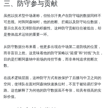
三、防守参与贡献
虽然以技术型中场著称，但恰尔汗奥卢在防守端的数据同样不
可忽视。对阵阿森纳时，他的抢断、拦截以及防守站位数据，
显示出其在无球阶段的积极性。这种防守贡献往往被低估，却
是整体战术运转的重要一环。
从防守数据分布来看，他更多出现在中场第二道防线的位置，
而非盲目上抢。这意味着他的防守策略以“延缓”和“封线”为主，
目的是打断阿森纳中前场的传控节奏，而非单纯追求抢断次
数。
在战术逻辑层面，这种防守方式有效保护了后腰与中卫之间的
空间，使球队在面对阿森纳快速换位时，不至于被轻易打穿中
路。这也解释了为何他的防守数据虽不夸张，却具有很高的实
际价值。