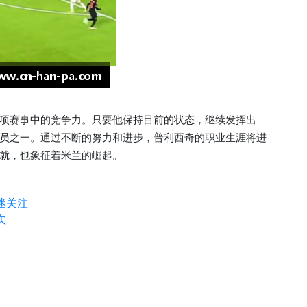
项赛事中的竞争力。只要他保持目前的状态，继续发挥出
员之一。通过不断的努力和进步，普利西奇的职业生涯将进
就，也象征着米兰的崛起。
迷关注
实