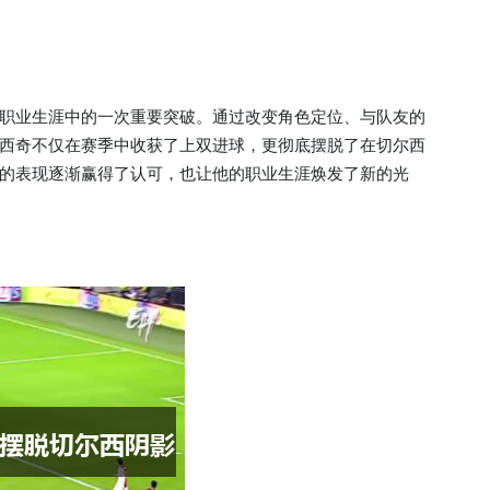
职业生涯中的一次重要突破。通过改变角色定位、与队友的
西奇不仅在赛季中收获了上双进球，更彻底摆脱了在切尔西
的表现逐渐赢得了认可，也让他的职业生涯焕发了新的光