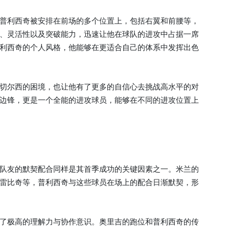
普利西奇被安排在前场的多个位置上，包括右翼和前腰等，
、灵活性以及突破能力，迅速让他在球队的进攻中占据一席
利西奇的个人风格，他能够在更适合自己的体系中发挥出色
切尔西的困境，也让他有了更多的自信心去挑战高水平的对
边锋，更是一个全能的进攻球员，能够在不同的进攻位置上
队友的默契配合同样是其首季成功的关键因素之一。米兰的
雷比奇等，普利西奇与这些球员在场上的配合日渐默契，形
了极高的理解力与协作意识。奥里吉的跑位和普利西奇的传