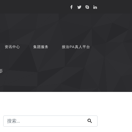
资讯中心
集团服务
接洽PA真人平台
影