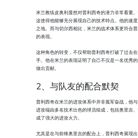
米兰教练皮奥利显然对普利西奇的潜力非常看重。
这使得他能够充分展现自己的技术特点。他的速度
之地。而与切尔西相比，米兰的战术体系更符合普
的表现。
这种角色的转变，不仅帮助普利西奇打破了过去在
手。他在米兰的表现证明了自己不仅是一名优秀的
做出贡献。
2、与队友的配合默契
普利西奇在米兰的进攻体系中并非孤军奋战，他与
进攻端由多名技术出色的球员组成，包括奥里吉、
成了强大的进攻火力。
尤其是在与前锋奥里吉的配合上，普利西奇展现出