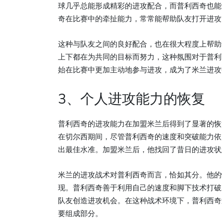
球几乎总能形成精彩的进攻配合，而普利西奇也能
奇在比赛中的牵扯能力，常常能帮助队友打开进攻
这种与队友之间的良好配合，也在很大程度上帮助
上下都在为共同的目标而努力，这种氛围对于普利
始在比赛中更加主动地参与进攻，成为了米兰进攻
3、个人进攻能力的恢复
普利西奇的进攻能力在加盟米兰后得到了显著的恢
在切尔西期间，尽管普利西奇的速度和突破能力依
出最佳水准。加盟米兰后，他找回了昔日的进攻状
米兰的进攻战术对普利西奇而言，恰如其分。他的
现。普利西奇善于利用自己的速度和脚下技术打破
队友创造进攻机会。在这种战术环境下，普利西奇
要组成部分。