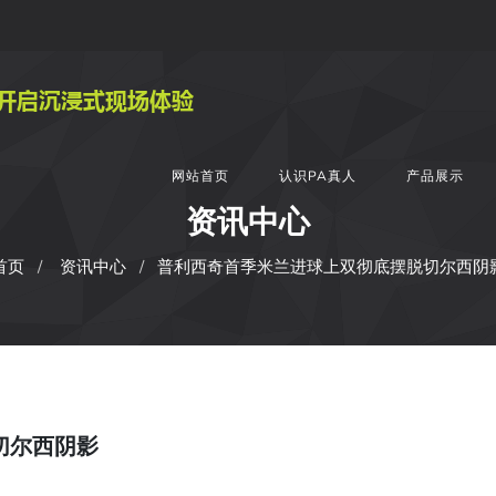
网站首页
认识PA真人
产品展示
资讯中心
首页
资讯中心
普利西奇首季米兰进球上双彻底摆脱切尔西阴
切尔西阴影