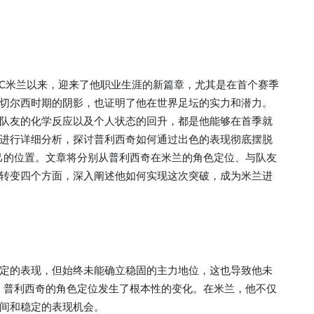
c）自加盟AC米兰以来，迎来了他职业生涯的新篇章，尤其是在首个赛季
切尔西时期的阴影，也证明了他在世界足坛的实力和潜力。
队友的化学反应以及个人状态的回升，都是他能够在首季就
进行详细分析，探讨普利西奇如何通过出色的表现彻底摆脱
己的位置。文章将分别从普利西奇在米兰的角色定位、与队友
转变四个方面，深入阐述他如何实现这次突破，成为米兰进
定的表现，但始终未能确立稳固的主力地位，这也导致他未
，普利西奇的角色定位发生了根本性的变化。在米兰，他不仅
间和稳定的表现机会。