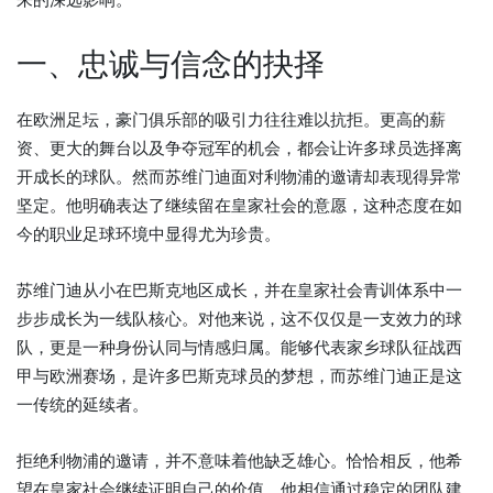
来的深远影响。
一、忠诚与信念的抉择
在欧洲足坛，豪门俱乐部的吸引力往往难以抗拒。更高的薪
资、更大的舞台以及争夺冠军的机会，都会让许多球员选择离
开成长的球队。然而苏维门迪面对利物浦的邀请却表现得异常
坚定。他明确表达了继续留在皇家社会的意愿，这种态度在如
今的职业足球环境中显得尤为珍贵。
苏维门迪从小在巴斯克地区成长，并在皇家社会青训体系中一
步步成长为一线队核心。对他来说，这不仅仅是一支效力的球
队，更是一种身份认同与情感归属。能够代表家乡球队征战西
甲与欧洲赛场，是许多巴斯克球员的梦想，而苏维门迪正是这
一传统的延续者。
拒绝利物浦的邀请，并不意味着他缺乏雄心。恰恰相反，他希
望在皇家社会继续证明自己的价值。他相信通过稳定的团队建