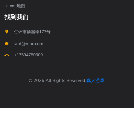
xml地图
找到我们
仁怀市辆漏峰173号
rapt@mac.com
+13594780309
© 2026 All Rights Reserved
真人游戏
.