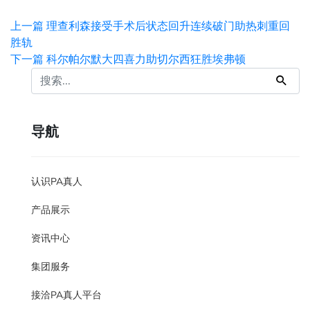
上一篇
理查利森接受手术后状态回升连续破门助热刺重回
胜轨
下一篇
科尔帕尔默大四喜力助切尔西狂胜埃弗顿
导航
认识PA真人
产品展示
资讯中心
集团服务
接洽PA真人平台