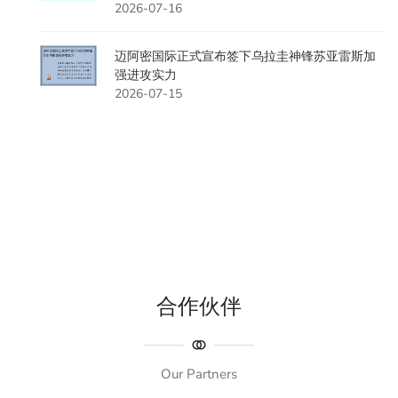
2026-07-16
迈阿密国际正式宣布签下乌拉圭神锋苏亚雷斯加
强进攻实力
2026-07-15
合作伙伴
Our Partners