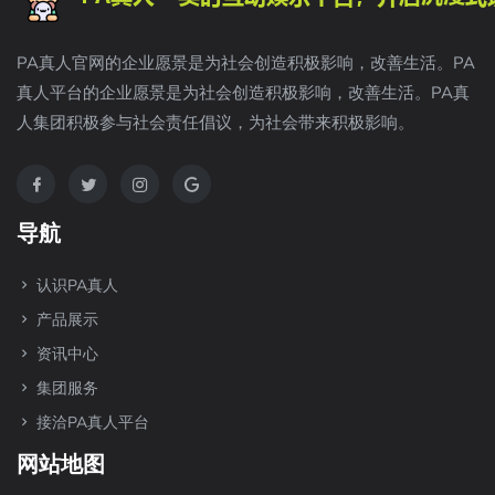
PA真人官网的企业愿景是为社会创造积极影响，改善生活。PA
真人平台的企业愿景是为社会创造积极影响，改善生活。PA真
人集团积极参与社会责任倡议，为社会带来积极影响。
导航
认识PA真人
产品展示
资讯中心
集团服务
接洽PA真人平台
网站地图