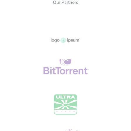
Our Partners