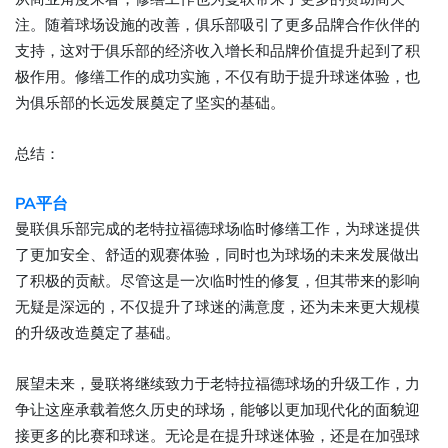
注。随着球场设施的改善，俱乐部吸引了更多品牌合作伙伴的
支持，这对于俱乐部的经济收入增长和品牌价值提升起到了积
极作用。修缮工作的成功实施，不仅有助于提升球迷体验，也
为俱乐部的长远发展奠定了坚实的基础。
总结：
PA平台
曼联俱乐部完成的老特拉福德球场临时修缮工作，为球迷提供
了更加安全、舒适的观赛体验，同时也为球场的未来发展做出
了积极的贡献。尽管这是一次临时性的修复，但其带来的影响
无疑是深远的，不仅提升了球迷的满意度，还为未来更大规模
的升级改造奠定了基础。
展望未来，曼联将继续致力于老特拉福德球场的升级工作，力
争让这座承载着悠久历史的球场，能够以更加现代化的面貌迎
接更多的比赛和球迷。无论是在提升球迷体验，还是在加强球