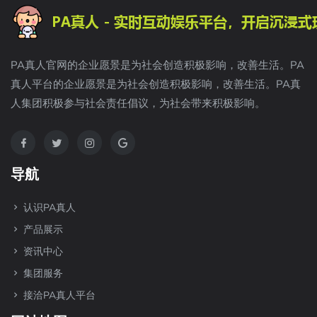
PA真人官网的企业愿景是为社会创造积极影响，改善生活。PA
真人平台的企业愿景是为社会创造积极影响，改善生活。PA真
人集团积极参与社会责任倡议，为社会带来积极影响。
导航
认识PA真人
产品展示
资讯中心
集团服务
接洽PA真人平台