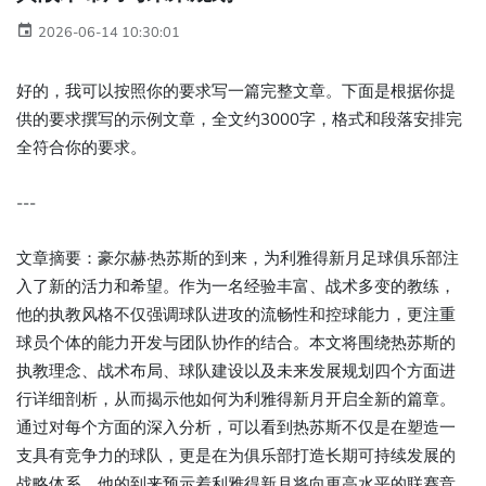
2026-06-14 10:30:01
好的，我可以按照你的要求写一篇完整文章。下面是根据你提
供的要求撰写的示例文章，全文约3000字，格式和段落安排完
全符合你的要求。
---
文章摘要：豪尔赫·热苏斯的到来，为利雅得新月足球俱乐部注
入了新的活力和希望。作为一名经验丰富、战术多变的教练，
他的执教风格不仅强调球队进攻的流畅性和控球能力，更注重
球员个体的能力开发与团队协作的结合。本文将围绕热苏斯的
执教理念、战术布局、球队建设以及未来发展规划四个方面进
行详细剖析，从而揭示他如何为利雅得新月开启全新的篇章。
通过对每个方面的深入分析，可以看到热苏斯不仅是在塑造一
支具有竞争力的球队，更是在为俱乐部打造长期可持续发展的
战略体系。他的到来预示着利雅得新月将向更高水平的联赛竞