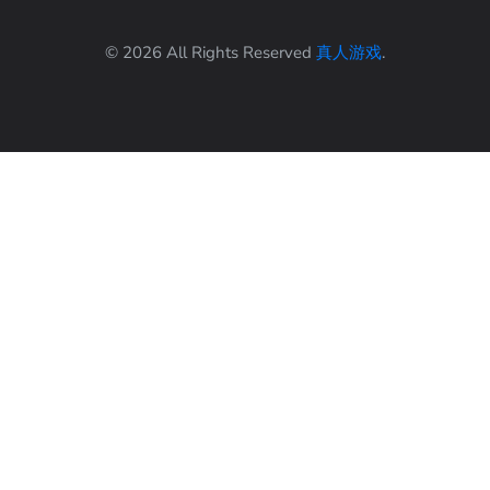
© 2026 All Rights Reserved
真人游戏
.