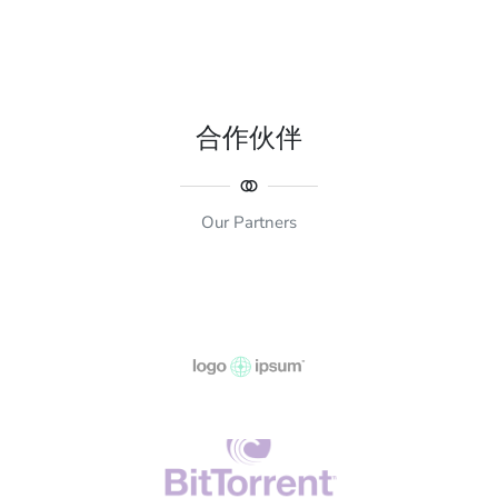
合作伙伴
Our Partners