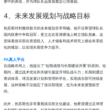
赛中的表现，并为球队长远发展奠定心理基础。
4、未来发展规划与战略目标
热苏斯对利雅得新月的未来规划非常明确。他不仅希望球队在
国内联赛中争取冠军，更立志在亚洲赛场上树立强队形象。这
意味着俱乐部在资源投入、人才储备和战术研究上都会有系统
化的规划，以实现长期竞争力提升。
PA真人平台
在战略布局上，他提出了“短期成绩与长期建设并重”的原则。短
期内，通过战术优化和关键引援提升球队战斗力；长期则通过
青训体系、球员发展计划和管理科学化，实现俱乐部可持续发
展。这种策略不仅稳定了俱乐部现状，也为未来发展预留空
间。
此外，热苏斯也非常重视俱乐部文化建设。他希望通过足球理