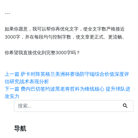
---
如果你愿意，我可以帮你再优化文字，使全文字数严格接近
3000字，并在每段均匀控制字数，使文章更正式、更流畅。
你希望我直接优化到完整3000字吗？
上一篇
萨卡对阵英格兰美洲杯赛场防守端综合价值深度评
估研究战术表现分析
下一篇
费内巴切签约波黑老将哲科为锋线核心 提升球队进
攻实力
导航