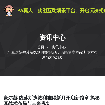
资讯中心
首页
资讯中心
豪尔赫·热苏斯执教利雅得新月开启新篇章 揭秘其战术布
局与未来规划
豪尔赫·热苏斯执教利雅得新月开启新篇章 揭秘
其战术布局与未来规划