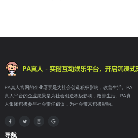
PA真人官网的企业愿景是为社会创造积极影响，改善生活。PA
真人平台的企业愿景是为社会创造积极影响，改善生活。PA真
人集团积极参与社会责任倡议，为社会带来积极影响。
导航