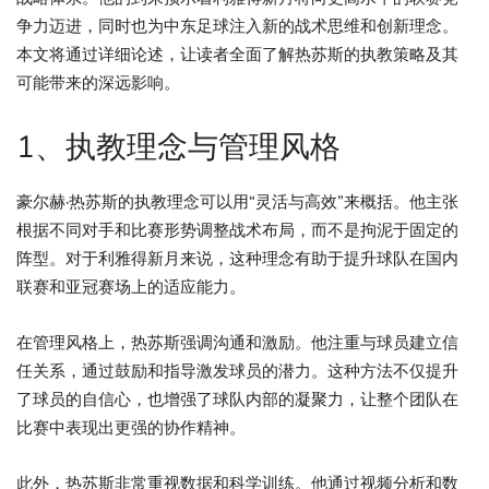
争力迈进，同时也为中东足球注入新的战术思维和创新理念。
本文将通过详细论述，让读者全面了解热苏斯的执教策略及其
可能带来的深远影响。
1、执教理念与管理风格
豪尔赫·热苏斯的执教理念可以用“灵活与高效”来概括。他主张
根据不同对手和比赛形势调整战术布局，而不是拘泥于固定的
阵型。对于利雅得新月来说，这种理念有助于提升球队在国内
联赛和亚冠赛场上的适应能力。
在管理风格上，热苏斯强调沟通和激励。他注重与球员建立信
任关系，通过鼓励和指导激发球员的潜力。这种方法不仅提升
了球员的自信心，也增强了球队内部的凝聚力，让整个团队在
比赛中表现出更强的协作精神。
此外，热苏斯非常重视数据和科学训练。他通过视频分析和数