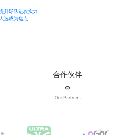
 提升球队进攻实力
人选成为焦点
合作伙伴
Our Partners