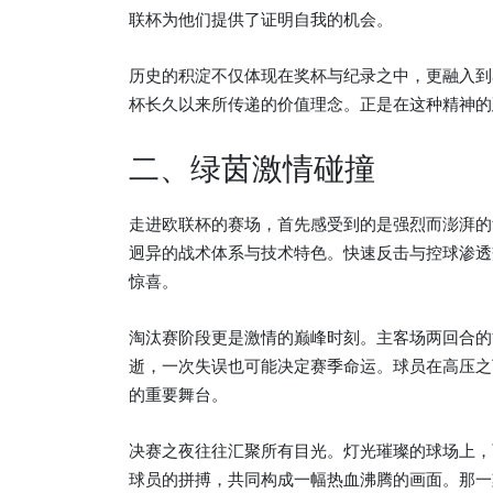
联杯为他们提供了证明自我的机会。
历史的积淀不仅体现在奖杯与纪录之中，更融入到
杯长久以来所传递的价值理念。正是在这种精神的
二、绿茵激情碰撞
走进欧联杯的赛场，首先感受到的是强烈而澎湃的
迥异的战术体系与技术特色。快速反击与控球渗透
惊喜。
淘汰赛阶段更是激情的巅峰时刻。主客场两回合的
逝，一次失误也可能决定赛季命运。球员在高压之
的重要舞台。
决赛之夜往往汇聚所有目光。灯光璀璨的球场上，
球员的拼搏，共同构成一幅热血沸腾的画面。那一