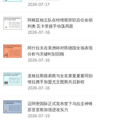
2026-07-17
阿根廷独立队在特维斯辞职后任命胡
利奥·瓦卡里接手动荡局面
2026-07-16
阿什拉夫在美洲杯对阵德国全场表现
分析与关键时刻回顾
2026-07-16
道格拉斯路易斯与女友莱曼夏窗同别
维拉携手加盟尤文图斯共启新程
2026-07-16
迈阿密国际正式宣布签下乌拉圭神锋
苏亚雷斯加强进攻实力
2026-07-15