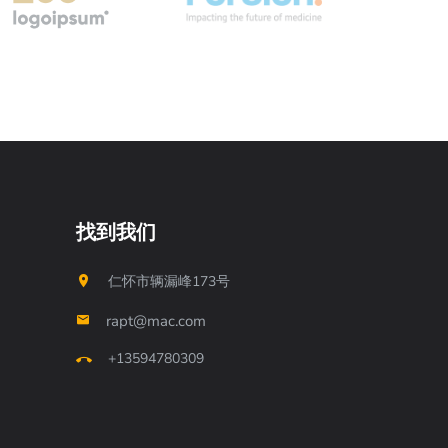
找到我们
仁怀市辆漏峰173号
rapt@mac.com
+13594780309