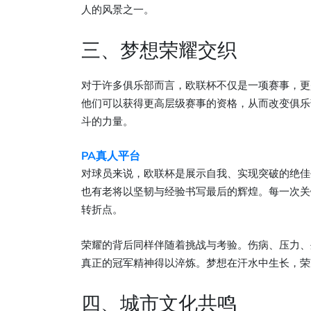
人的风景之一。
三、梦想荣耀交织
对于许多俱乐部而言，欧联杯不仅是一项赛事，更
他们可以获得更高层级赛事的资格，从而改变俱乐
斗的力量。
PA真人平台
对球员来说，欧联杯是展示自我、实现突破的绝佳
也有老将以坚韧与经验书写最后的辉煌。每一次关
转折点。
荣耀的背后同样伴随着挑战与考验。伤病、压力、
真正的冠军精神得以淬炼。梦想在汗水中生长，荣
四、城市文化共鸣