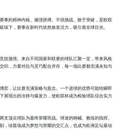
赛事的精神内核。顽强拼搏、不惧挑战、敢于突破，是欧联
延续下，赛事在新时代依然焕发活力，吸引着全球目光。
竞技激情。来自不同国家和联赛的球队汇聚一堂，带来风格
交织，力量对抗与灵巧配合并存，每一场比赛都充满未知与
博弈，让比赛充满策略与悬念。一个进球的优势可能转瞬即
下展现出的冷静与爆发力，使欧联杯成为检验球队综合实力
两支顶尖球队为最终荣耀而战。球迷的呐喊、教练的指挥、
刻，绿茵场成为梦想与荣耀的交汇点，也成为欧洲足坛最动