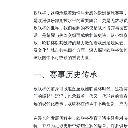
欧联杯，这项承载着激情与梦想的欧洲足球赛事，
是欧洲俱乐部竞技水平的重要舞台，更是无数球员
欧联杯的世界，我们看到的不仅是战术博弈与技艺
话，是荣耀与失落交织而成的壮阔史诗。从小组赛
放，欧联杯以其独特的魅力激荡着欧洲足坛风云。
及文化与城市共鸣四个方面，深入探讨欧联杯如何
球版图中不可或缺的重要力量。
一、赛事历史传承
欧联杯的前身可以追溯至欧洲联盟杯时代，这项赛
门的崛起与沉浮，也承载着一代又一代球迷的青春
远的现代化赛事，欧联杯在传承中不断创新，成为
在漫长的发展历程中，欧联杯孕育了诸多经典对决
魄，都成为足球史册中熠熠生辉的篇章。许多俱乐