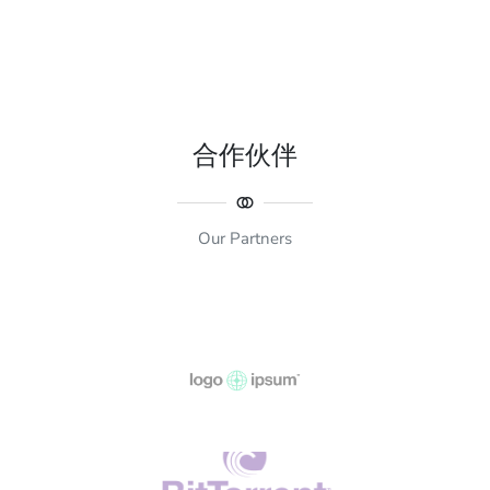
合作伙伴
Our Partners