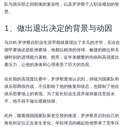
队与俱乐部之间权衡的复杂性，以及罗伊斯个人职业规划的智
慧。
1、做出退出决定的背景与动因
马尔科·罗伊斯自职业生涯早期就展现出了非凡的才华，无论在
德甲赛场还是欧洲赛场，他都以精准的传球、敏捷的跑位和关
键时刻的进球能力著称。然而，近年来频繁的伤病和高强度比
赛压力，让他的身体和心理承受了巨大的负荷。
在长期的高强度比赛中，罗伊斯逐渐认识到，持续为国家队和
俱乐部两线作战，不仅影响了他的恢复和状态，也限制了他在
俱乐部赛场上的表现。为了延长职业生涯并保持最佳竞技水
平，他不得不做出艰难抉择。
此外，随着德国国家队新老交替的推进，罗伊斯意识到自己的
角色和定位正在发生变化。年轻球员的崛起给他带来了竞争压