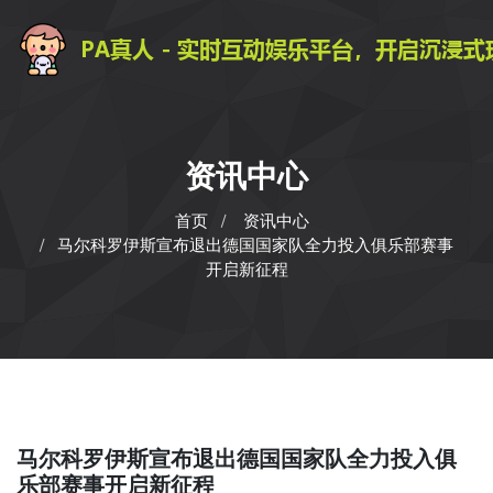
资讯中心
首页
资讯中心
马尔科罗伊斯宣布退出德国国家队全力投入俱乐部赛事
开启新征程
马尔科罗伊斯宣布退出德国国家队全力投入俱
乐部赛事开启新征程