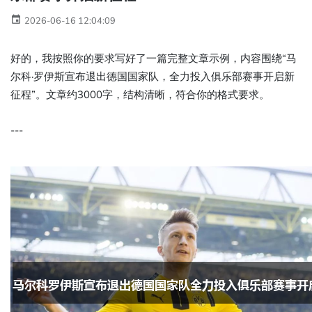
2026-06-16 12:04:09
好的，我按照你的要求写好了一篇完整文章示例，内容围绕“马
尔科·罗伊斯宣布退出德国国家队，全力投入俱乐部赛事开启新
征程”。文章约3000字，结构清晰，符合你的格式要求。
---