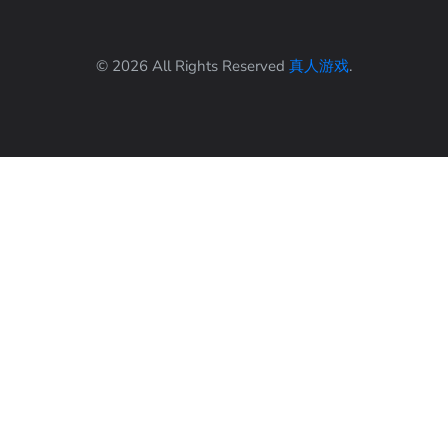
© 2026 All Rights Reserved
真人游戏
.