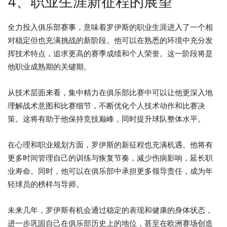
4、职业生涯新征程的展望
全力投入俱乐部赛事，意味着罗伊斯的职业生涯进入了一个相
对稳定但也充满挑战的新阶段。他可以在熟悉的环境中充分发
挥技术特点，追求更高的赛季成绩和个人荣誉。这一阶段将是
他职业成熟期的关键期。
从技术层面来看，集中精力在俱乐部比赛中可以让他更深入地
理解战术意图和比赛细节，不断优化个人技术动作和比赛决
策。这将有助于他保持竞技巅峰，同时提升球队整体水平。
在心理和职业规划方面，罗伊斯的新征程也充满机遇。他将有
更多时间管理自己的训练与恢复节奏，减少伤病影响，延长职
业寿命。同时，他可以在俱乐部中承担更多领导责任，成为年
轻球员的榜样与导师。
未来几年，罗伊斯有机会通过稳定的表现和健康的身体状态，
进一步巩固自己在俱乐部历史上的地位，甚至在欧洲赛场创造