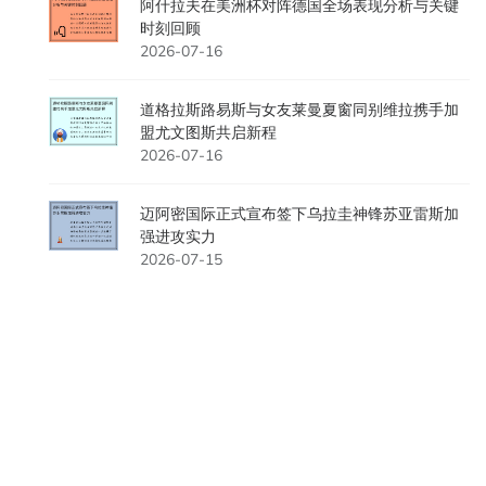
阿什拉夫在美洲杯对阵德国全场表现分析与关键
时刻回顾
2026-07-16
道格拉斯路易斯与女友莱曼夏窗同别维拉携手加
盟尤文图斯共启新程
2026-07-16
迈阿密国际正式宣布签下乌拉圭神锋苏亚雷斯加
强进攻实力
2026-07-15