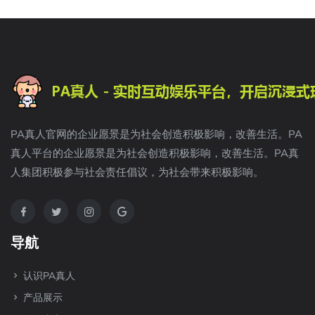
PA真人官网的企业愿景是为社会创造积极影响，改善生活。PA
真人平台的企业愿景是为社会创造积极影响，改善生活。PA真
人集团积极参与社会责任倡议，为社会带来积极影响。
导航
认识PA真人
产品展示