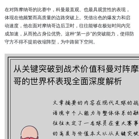
在对阵摩纳哥的比赛中，科曼最直观、也最具观赏性的表现，
体现在他频繁而高质量的边路突破上。凭借出色的爆发力和启
动速度，他在面对摩纳哥边后卫时，往往能够在极短时间内完
成加速，从而抢占身位优势。这种“第一步”的突破能力，使得防
守方不得不提前收缩阵型，为中路留下空间。