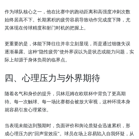
作为球队核心之一，他在比赛中的跑动距离和高强度冲刺次数
始终居高不下。长期累积的疲劳容易导致动作完成度下降，尤
其体现在传球精度和射门时机的把握上。
更重要的是，体能下降往往并非立刻显现，而是通过细微失误
逐渐暴露。这种“隐性疲劳”使外界误以为是状态或能力问题，实
际上却源于身体负荷的临界点。
四、心理压力与外界期待
随着名气和身价的提升，贝林厄姆在欧联杯中背负了更高期
待。每一次触球、每一场比赛都会被放大审视，这种环境本身
就容易引发心理紧张。
当表现未能达到预期时，负面评价和舆论质疑会迅速累积，形
成心理压力的“回声室效应”。球员在场上容易陷入自我怀疑，从