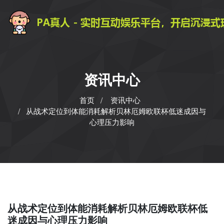
资讯中心
首页
资讯中心
从战术定位到体能消耗解析贝林厄姆欧联杯低迷成因与
心理压力影响
从战术定位到体能消耗解析贝林厄姆欧联杯低
迷成因与心理压力影响