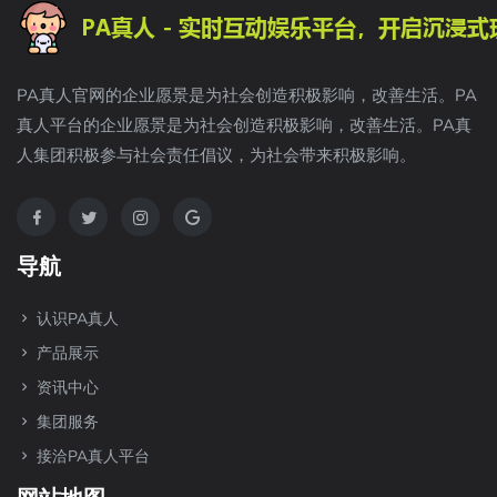
PA真人官网的企业愿景是为社会创造积极影响，改善生活。PA
真人平台的企业愿景是为社会创造积极影响，改善生活。PA真
人集团积极参与社会责任倡议，为社会带来积极影响。
导航
认识PA真人
产品展示
资讯中心
集团服务
接洽PA真人平台