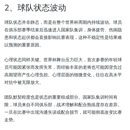
2、球队状态波动
球队状态并非静态，而是在整个世界杯周期内持续波动。球员
在俱乐部赛季结束后迅速进入国家队集训，身体疲劳、伤病隐
患和状态起伏都会直接影响比赛表现，这种不稳定性是结果难
以预测的重要原因。
心理状态同样关键。世界杯舞台压力巨大，首次参赛的年轻球
员可能因紧张而发挥失常，而经验丰富的老将也可能因背负过
高期望而产生心理负担。心理层面的细微变化，往往在高水平
对抗中被无限放大。
团队默契程度也是状态的重要组成部分。国家队集训时间有
限，球员来自不同俱乐部，战术理解和配合熟练度存在差异。
一旦在比赛中出现沟通失误或配合脱节，就可能彻底改变比赛
走势。