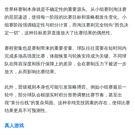
世界杯赛制本身就是不确定性的重要源头。从小组赛到淘汰赛
的层层递进，使得每一阶段的比赛目标和策略都发生变化。小
组赛阶段强调稳定性与积分计算，而淘汰赛则完全转向“胜负决
定一切”，这种目标差异直接放大了比赛结果的偶然性。
赛程密集也是赛制带来的重要变量。球队往往需要在短时间内
完成多场高强度比赛，体能恢复与轮换安排成为关键。不同球
队在阵容深度和医疗保障上的差异，会在赛制压力下被进一步
放大，从而影响比赛结果。
此外，晋级规则本身也可能引发策略博弈。例如小组赛最后一
轮中，部分球队会根据实时积分形势调整比赛节奏，甚至出
现“算分出线”的复杂局面。这种非纯竞技因素的存在，使得比赛
结果更具不可预测性。
真人游戏