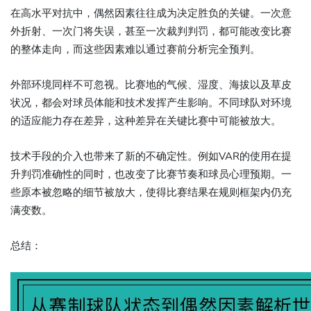
在高水平对抗中，偶然因素往往成为决定胜负的关键。一次意
外折射、一次门将失误，甚至一次裁判判罚，都可能改变比赛
的整体走向，而这些因素难以通过赛前分析完全预判。
外部环境同样不可忽视。比赛地的气候、湿度、海拔以及草皮
状况，都会对球员体能和技术发挥产生影响。不同球队对环境
的适应能力存在差异，这种差异在关键比赛中可能被放大。
技术手段的介入也带来了新的不确定性。例如VAR的使用在提
升判罚准确性的同时，也改变了比赛节奏和球员心理预期。一
些原本被忽略的细节被放大，使得比赛结果在规则框架内仍充
满变数。
总结：