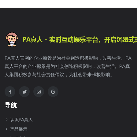
PA真人官网的企业愿景是为社会创造积极影响，改善生活。PA
真人平台的企业愿景是为社会创造积极影响，改善生活。PA真
人集团积极参与社会责任倡议，为社会带来积极影响。
导航
认识PA真人
产品展示