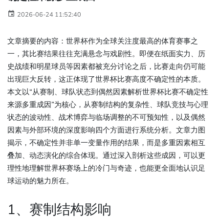
2026-06-24 11:52:40
文章摘要的内容：世界杯作为全球关注度最高的体育赛事之
一，其比赛结果往往充满悬念与戏剧性。即便在纸面实力、历
史战绩和明星球员等因素都被充分讨论之后，比赛走向仍可能
出现巨大反转，这正体现了世界杯比赛高度不确定性的本质。
本文以“从赛制、球队状态到偶然因素解析世界杯比赛不确定性
来源多重成因”为核心，从赛制结构的复杂性、球队竞技与心理
状态的波动性、战术博弈与临场调整的不可预知性，以及偶然
因素与外部环境的深度影响四个方面进行系统分析。文章力图
揭示，不确定性并非单一变量作用的结果，而是多重因素相互
叠加、动态演化的综合体现。通过深入剖析这些成因，可以更
理性地理解世界杯赛场上的冷门与奇迹，也能更全面地认识足
球运动的魅力所在。
1、赛制结构影响