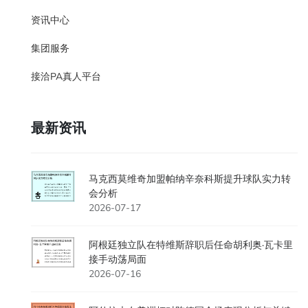
资讯中心
集团服务
接洽PA真人平台
最新资讯
马克西莫维奇加盟帕纳辛奈科斯提升球队实力转
会分析
2026-07-17
阿根廷独立队在特维斯辞职后任命胡利奥·瓦卡里
接手动荡局面
2026-07-16