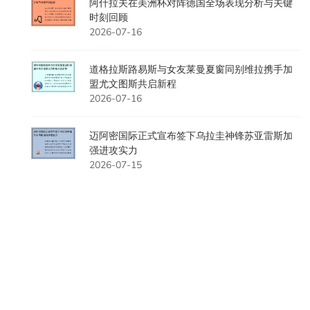
阿什拉夫在美洲杯对阵德国全场表现分析与关键
时刻回顾
2026-07-16
道格拉斯路易斯与女友莱曼夏窗同别维拉携手加
盟尤文图斯共启新程
2026-07-16
迈阿密国际正式宣布签下乌拉圭神锋苏亚雷斯加
强进攻实力
2026-07-15