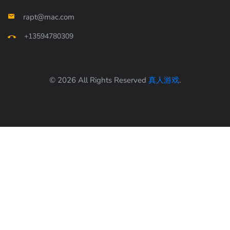
rapt@mac.com
+13594780309
© 2026 All Rights Reserved
真人游戏
.