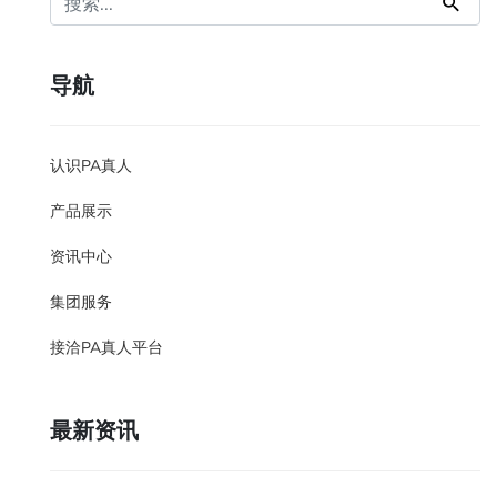
导航
认识PA真人
产品展示
资讯中心
集团服务
接洽PA真人平台
最新资讯