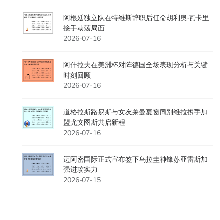
阿根廷独立队在特维斯辞职后任命胡利奥·瓦卡里
接手动荡局面
2026-07-16
阿什拉夫在美洲杯对阵德国全场表现分析与关键
时刻回顾
2026-07-16
道格拉斯路易斯与女友莱曼夏窗同别维拉携手加
盟尤文图斯共启新程
2026-07-16
迈阿密国际正式宣布签下乌拉圭神锋苏亚雷斯加
强进攻实力
2026-07-15