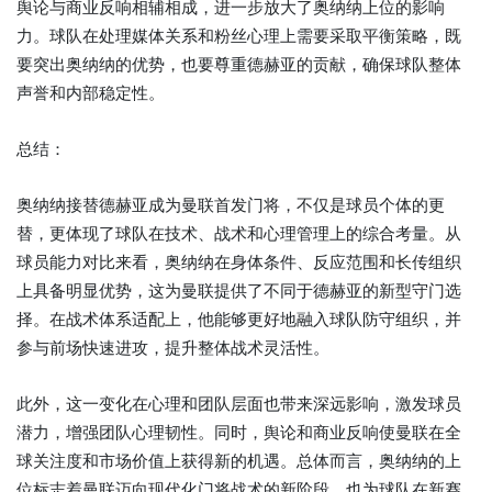
舆论与商业反响相辅相成，进一步放大了奥纳纳上位的影响
力。球队在处理媒体关系和粉丝心理上需要采取平衡策略，既
要突出奥纳纳的优势，也要尊重德赫亚的贡献，确保球队整体
声誉和内部稳定性。
总结：
奥纳纳接替德赫亚成为曼联首发门将，不仅是球员个体的更
替，更体现了球队在技术、战术和心理管理上的综合考量。从
球员能力对比来看，奥纳纳在身体条件、反应范围和长传组织
上具备明显优势，这为曼联提供了不同于德赫亚的新型守门选
择。在战术体系适配上，他能够更好地融入球队防守组织，并
参与前场快速进攻，提升整体战术灵活性。
此外，这一变化在心理和团队层面也带来深远影响，激发球员
潜力，增强团队心理韧性。同时，舆论和商业反响使曼联在全
球关注度和市场价值上获得新的机遇。总体而言，奥纳纳的上
位标志着曼联迈向现代化门将战术的新阶段，也为球队在新赛