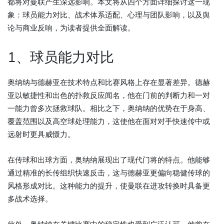
都将对曼联产生深远影响。本文将从四个方面详细探讨这一现
象：球员能力对比、战术体系适配、心理与团队影响，以及舆
论与商业反响，为读者提供全面解读。
1、球员能力对比
奥纳纳与德赫亚在技术特点和比赛风格上存在显著差异。德赫
亚以敏捷性和出色的扑救反应闻名，他在门前的判断力和一对
一能力曾多次拯救球队。相比之下，奥纳纳的优势在于身高、
覆盖范围以及高空球处理能力，这使他在面对对手快速传中或
远射时更具威慑力。
在传球和出球方面，奥纳纳展现出了现代门将的特点。他能够
通过精准的长传组织快速反击，这与德赫亚更偏向稳健传球的
风格形成对比。这种能力的提升，使曼联在进攻转换时具备更
多战术选择。