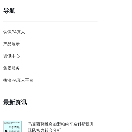
导航
认识PA真人
产品展示
资讯中心
集团服务
接洽PA真人平台
最新资讯
马克西莫维奇加盟帕纳辛奈科斯提升
球队实力转会分析