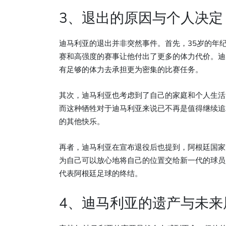
3、退出的原因与个人决定
迪马利亚的退出并非突然事件。首先，35岁的年
赛和高强度的赛事让他付出了更多的体力代价。迪
有足够的体力去承担更为密集的比赛任务。
其次，迪马利亚也考虑到了自己的家庭和个人生活
而这种牺牲对于迪马利亚来说已不再是值得继续追
的其他快乐。
再者，迪马利亚在宣布退役后也提到，阿根廷国家
为自己可以放心地将自己的位置交给新一代的球员
代表阿根廷足球的终结。
4、迪马利亚的遗产与未来