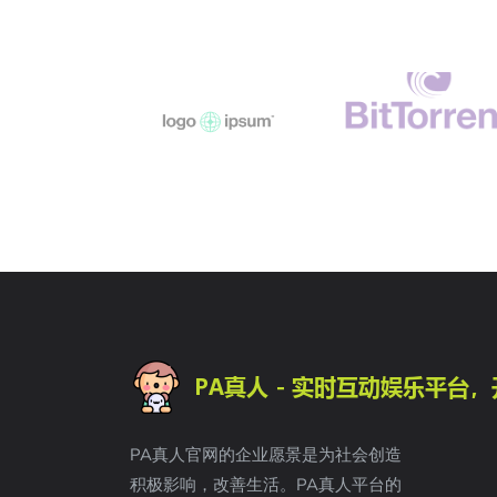
PA真人官网的企业愿景是为社会创造
积极影响，改善生活。PA真人平台的