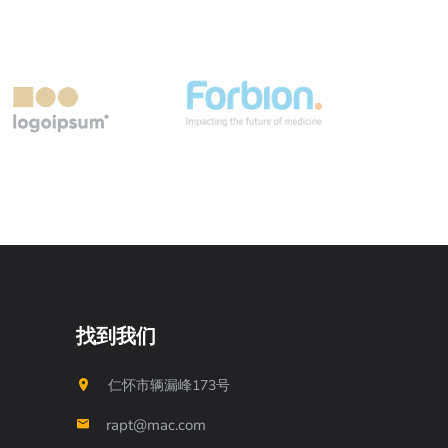
找到我们
仁怀市辆漏峰173号
rapt@mac.com