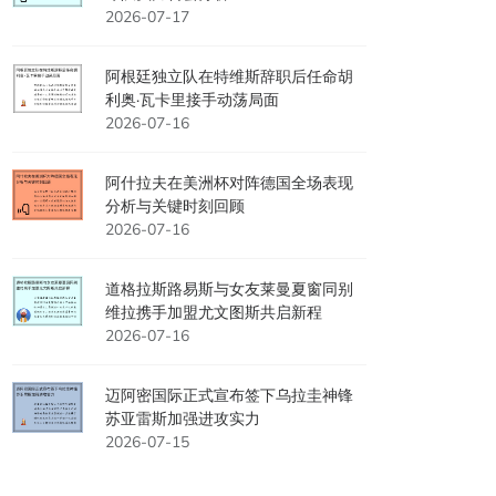
2026-07-17
阿根廷独立队在特维斯辞职后任命胡
利奥·瓦卡里接手动荡局面
2026-07-16
阿什拉夫在美洲杯对阵德国全场表现
分析与关键时刻回顾
2026-07-16
道格拉斯路易斯与女友莱曼夏窗同别
维拉携手加盟尤文图斯共启新程
2026-07-16
迈阿密国际正式宣布签下乌拉圭神锋
苏亚雷斯加强进攻实力
2026-07-15