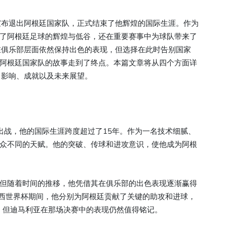
宣布退出阿根廷国家队，正式结束了他辉煌的国际生涯。作为
了阿根廷足球的辉煌与低谷，还在重要赛事中为球队带来了
在俱乐部层面依然保持出色的表现，但选择在此时告别国家
阿根廷国家队的故事走到了终点。本篇文章将从四个方面详
、影响、成就以及未来展望。
队出战，他的国际生涯跨度超过了15年。作为一名技术细腻、
众不同的天赋。他的突破、传球和进攻意识，使他成为阿根
但随着时间的推移，他凭借其在俱乐部的出色表现逐渐赢得
年巴西世界杯期间，他分别为阿根廷贡献了关键的助攻和进球，
冠，但迪马利亚在那场决赛中的表现仍然值得铭记。