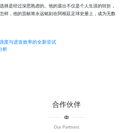
选择是经过深思熟虑的。他的退出不仅是个人生涯的转折，
怎样，他的贡献将永远铭刻在阿根廷足球史册上，成为无数
守强度与进攻效率的全新尝试
分析
合作伙伴
Our Partners