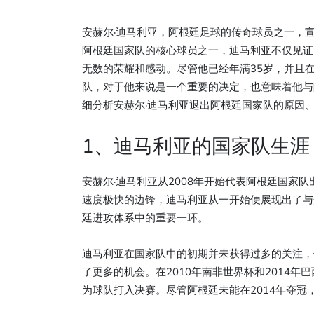
安赫尔·迪马利亚，阿根廷足球的传奇球员之一，
阿根廷国家队的核心球员之一，迪马利亚不仅见证
无数的荣耀和感动。尽管他已经年满35岁，并且
队，对于他来说是一个重要的决定，也意味着他与
细分析安赫尔·迪马利亚退出阿根廷国家队的原因
1、迪马利亚的国家队生涯
安赫尔·迪马利亚从2008年开始代表阿根廷国家
速度极快的边锋，迪马利亚从一开始便展现出了与
廷进攻体系中的重要一环。
迪马利亚在国家队中的初期并未获得过多的关注，
了更多的机会。在2010年南非世界杯和2014
为球队打入决赛。尽管阿根廷未能在2014年夺