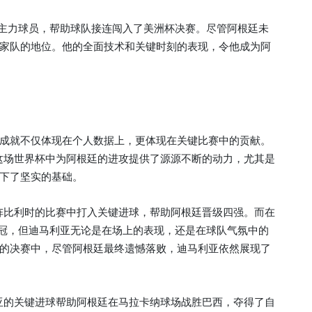
队的主力球员，帮助球队接连闯入了美洲杯决赛。尽管阿根廷未
家队的地位。他的全面技术和关键时刻的表现，令他成为阿
成就不仅体现在个人数据上，更体现在关键比赛中的贡献。
在这场世界杯中为阿根廷的进攻提供了源源不断的动力，尤其是
下了坚实的基础。
对阵比利时的比赛中打入关键进球，帮助阿根廷晋级四强。而在
能夺冠，但迪马利亚无论是在场上的表现，还是在球队气氛中的
的决赛中，尽管阿根廷最终遗憾落败，迪马利亚依然展现了
利亚的关键进球帮助阿根廷在马拉卡纳球场战胜巴西，夺得了自