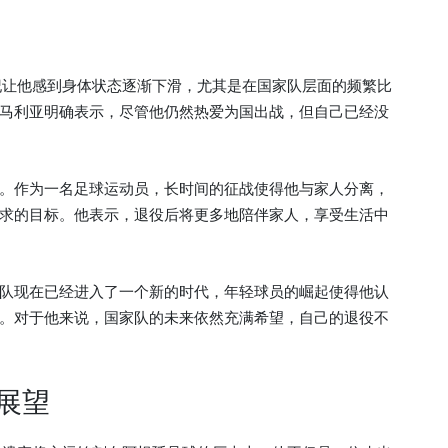
纪让他感到身体状态逐渐下滑，尤其是在国家队层面的频繁比
马利亚明确表示，尽管他仍然热爱为国出战，但自己已经没
。作为一名足球运动员，长时间的征战使得他与家人分离，
求的目标。他表示，退役后将更多地陪伴家人，享受生活中
队现在已经进入了一个新的时代，年轻球员的崛起使得他认
。对于他来说，国家队的未来依然充满希望，自己的退役不
展望