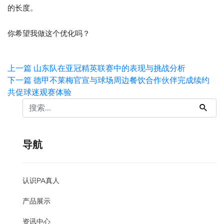
的长度。
你希望我做这个优化吗？
上一篇
山东队在亚冠精英联赛中的表现与挑战分析
下一篇
德甲不莱梅官宣与球场周边餐饮合作伙伴完成续约
共促球迷观赛体验
导航
认识PA真人
产品展示
资讯中心