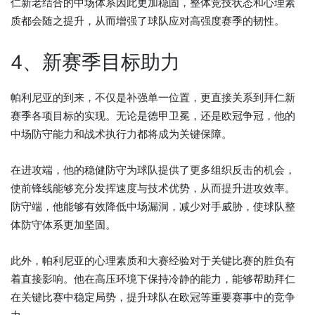
仁新老结合的中场体系因此更加稳固，整体竞技状态和心理素
质都会随之提升，从而增强了球队应对高强度赛季的韧性。
4、新赛季目标助力
帕利尼亚的到来，不仅是补强单一位置，更直接关系到拜仁新
赛季各项目标的实现。无论是德甲卫冕，还是欧冠争冠，他的
中场防守能力和战术执行力都将成为关键保障。
在进攻端，他的稳健防守为球队提供了更多组织反击的机会，
使前锋线能够充分发挥速度与技术优势，从而提升进攻效率。
防守端，他能够有效降低中场漏洞，减少对手威胁，使球队整
体防守体系更加坚固。
此外，帕利尼亚的心理素质和大赛经验对于关键比赛的胜负有
着直接影响。他在高压环境下保持冷静的能力，能够帮助拜仁
在关键比赛中稳定局势，提升球队在欧冠等重要赛事中的竞争