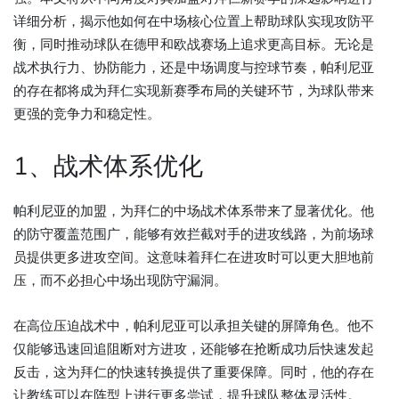
详细分析，揭示他如何在中场核心位置上帮助球队实现攻防平
衡，同时推动球队在德甲和欧战赛场上追求更高目标。无论是
战术执行力、协防能力，还是中场调度与控球节奏，帕利尼亚
的存在都将成为拜仁实现新赛季布局的关键环节，为球队带来
更强的竞争力和稳定性。
1、战术体系优化
帕利尼亚的加盟，为拜仁的中场战术体系带来了显著优化。他
的防守覆盖范围广，能够有效拦截对手的进攻线路，为前场球
员提供更多进攻空间。这意味着拜仁在进攻时可以更大胆地前
压，而不必担心中场出现防守漏洞。
在高位压迫战术中，帕利尼亚可以承担关键的屏障角色。他不
仅能够迅速回追阻断对方进攻，还能够在抢断成功后快速发起
反击，这为拜仁的快速转换提供了重要保障。同时，他的存在
让教练可以在阵型上进行更多尝试，提升球队整体灵活性。