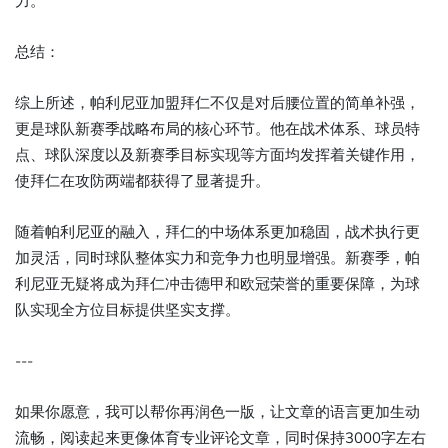
力。
总结：
综上所述，帕利尼亚加盟拜仁不仅是对后腰位置的简单补强，
更是球队新赛季战略布局的核心环节。他在战术体系、球员特
点、球队深度以及新赛季目标实现等方面均发挥着关键作用，
使拜仁在攻防两端都获得了显著提升。
随着帕利尼亚的融入，拜仁的中场体系更加稳固，战术执行更
加灵活，同时球队整体实力和竞争力也明显增强。新赛季，帕
利尼亚无疑将成为拜仁冲击德甲和欧冠荣誉的重要保障，为球
队实现全方位目标提供坚实支撑。
---
如果你愿意，我可以帮你再润色一版，让文章的语言更加生动
流畅，阅读起来更像体育专业评论文章，同时保持3000字左右