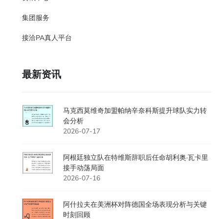
集团服务
接洽PA真人平台
最新资讯
马克西莫维奇加盟帕纳辛奈科斯提升球队实力转
会分析
2026-07-17
阿根廷独立队在特维斯辞职后任命胡利奥·瓦卡里
接手动荡局面
2026-07-16
阿什拉夫在美洲杯对阵德国全场表现分析与关键
时刻回顾