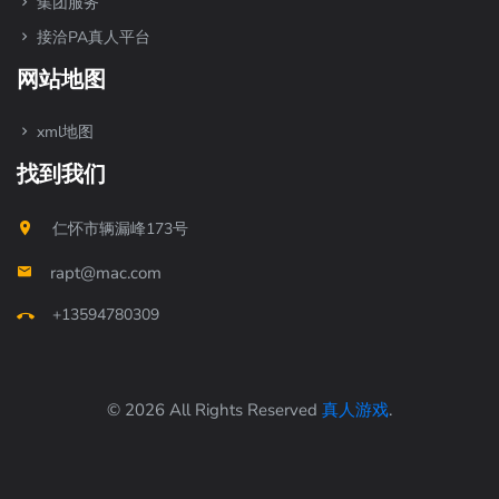
集团服务
接洽PA真人平台
网站地图
xml地图
找到我们
仁怀市辆漏峰173号
rapt@mac.com
+13594780309
© 2026 All Rights Reserved
真人游戏
.