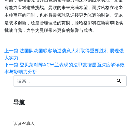
然而，滕哈格凭借其出色的领导能力和深厚的战术功底，完全
有能力应对这些挑战。曼联的未来充满希望，而滕哈格在稳坐
主帅宝座的同时，也必将带领球队迎接更为光辉的时刻。无论
是战术创新，还是管理理念的贯彻，滕哈格都将在新赛季继续
挑战自我，力争为曼联带来更多的荣誉与成功。
上一篇
法国队欧国联客场逆袭意大利取得重要胜利 展现强
大实力
下一篇
登贝莱对阵AC米兰表现的法甲数据层面深度解读效
率与影响力分析
导航
认识PA真人