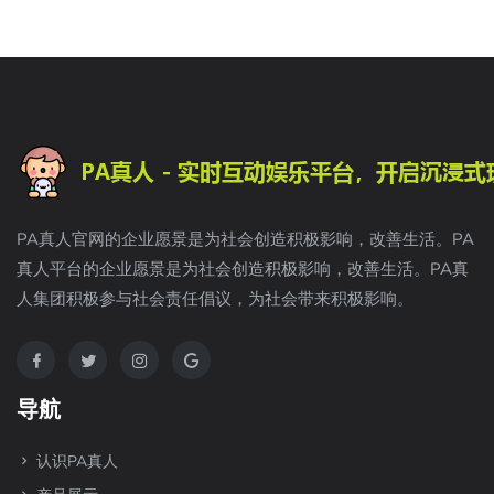
PA真人官网的企业愿景是为社会创造积极影响，改善生活。PA
真人平台的企业愿景是为社会创造积极影响，改善生活。PA真
人集团积极参与社会责任倡议，为社会带来积极影响。
导航
认识PA真人