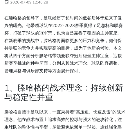
2026-07-09 12:46:28
在滕哈格的领导下，曼联经历了长时间的低谷后终于迎来了复
兴的曙光。他带领球队在2022-2023赛季赢得了足总杯和联赛
杯，打破了球队的冠军荒，也为自己赢得了稳固的主帅宝座。
在新赛季的挑战中，滕哈格将面临更多的压力和竞争，如何保
持曼联的竞争力并实现更高的目标，成为了他新的考验。本文
将从四个方面分析滕哈格带领曼联夺冠后稳坐主帅宝座，迎接
新赛季挑战的种种局面，分别从其战术理念、球队阵容调整、
管理风格与俱乐部支持等方面展开探讨。
1、滕哈格的战术理念：持续创新
与稳定性并重
滕哈格自接手曼联以来，一直秉持着“高压迫、快速反击”的战术
理念。他在战术布置上追求高效的控球与强大的进攻转化，注
重球队的整体性与平衡，尽量避免依赖单一球员。通过强化整