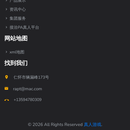
产品展示
资讯中心
集团服务
接洽PA真人平台
网站地图
xml地图
找到我们
仁怀市辆漏峰173号
rapt@mac.com
+13594780309
© 2026 All Rights Reserved
真人游戏
.