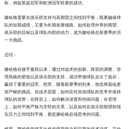
标，例如英超冠军和欧洲冠军联赛的成功。
滕哈格需要在俱乐部支持与高期望之间找到平衡，既要确保球
队的短期成绩，又要为长期发展铺路。如何处理外界的期望、
俱乐部的目标以及球队内部的动力，成为滕哈格在新赛季的另
一大挑战。
总结：
滕哈格自接手曼联以来，通过对战术的创新、阵容的调整、管
理风格的塑造以及俱乐部的支持，成功带领球队走出了低谷，
赢得了重要的冠军。然而，随着新赛季的到来，他也将面临更
加严峻的挑战。在战术层面，如何应对其他强队的竞争并保持
球队的优势；在阵容上，如何解决深度和伤病问题；在管理
上，如何平衡严格与关怀的关系，以及如何在俱乐部期望和现
实压力之间找到平衡，都是滕哈格必须思考的问题。