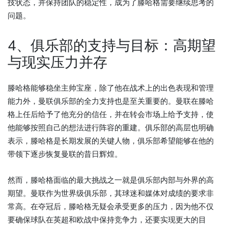
技状态，并保持团队的稳定性，成为了滕哈格需要继续思考的
问题。
4、俱乐部的支持与目标：高期望
与现实压力并存
滕哈格能够稳坐主帅宝座，除了他在战术上的出色表现和管理
能力外，曼联俱乐部的全力支持也是至关重要的。曼联在滕哈
格上任后给予了他充分的信任，并在转会市场上给予支持，使
他能够按照自己的想法进行阵容的重建。俱乐部的高层也明确
表示，滕哈格是长期发展的关键人物，俱乐部希望能够在他的
带领下逐步恢复曼联的昔日辉煌。
然而，滕哈格面临的最大挑战之一就是俱乐部内部与外界的高
期望。曼联作为世界级俱乐部，其球迷和媒体对成绩的要求非
常高。在夺冠后，滕哈格无疑会承受更多的压力，因为他不仅
要确保球队在英超和欧战中保持竞争力，还要实现更大的目