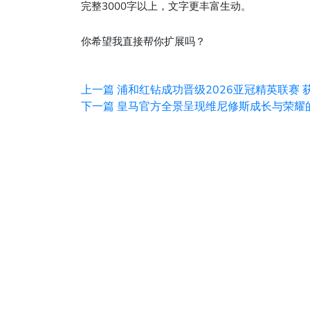
完整3000字以上，文字更丰富生动。
你希望我直接帮你扩展吗？
上一篇
浦和红钻成功晋级2026亚冠精英联赛
下一篇
皇马官方全景呈现维尼修斯成长与荣耀