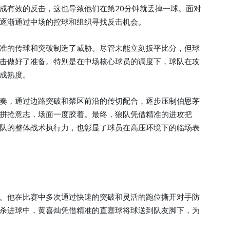
成有效的反击，这也导致他们在第20分钟就丢掉一球。面对
逐渐通过中场的控球和组织寻找反击机会。
准的传球和突破制造了威胁。尽管未能立刻扳平比分，但球
击做好了准备。特别是在中场核心球员的调度下，球队在攻
成熟度。
奏，通过边路突破和禁区前沿的传切配合，逐步压制伯恩茅
拼抢意志，场面一度胶着。最终，狼队凭借精准的进攻把
队的整体战术执行力，也彰显了球员在高压环境下的临场表
。他在比赛中多次通过快速的突破和灵活的跑位撕开对手防
杀进球中，黄喜灿凭借精准的直塞球将球送到队友脚下，为