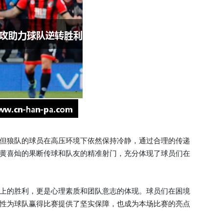
但狼队的球员在高压环境下依然保持冷静，通过合理的传递
黄喜灿的果断传球和队友的精准射门，充分体现了球员们在
上的胜利，更是心理素质和团队意志的体现。球员们在困境
性为球队赢得比赛提供了坚实保障，也成为本场比赛的亮点