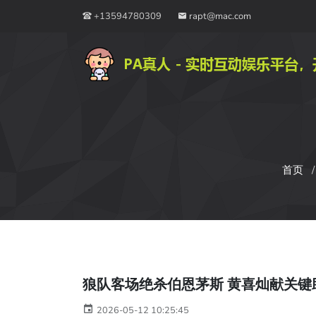
+13594780309
rapt@mac.com
首页
狼队客场绝杀伯恩茅斯 黄喜灿献关键
2026-05-12 10:25:45