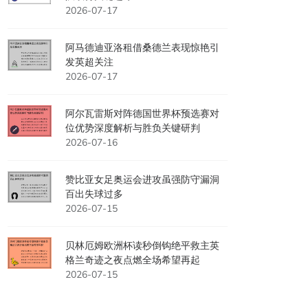
2026-07-17
阿马德迪亚洛租借桑德兰表现惊艳引
发英超关注
2026-07-17
阿尔瓦雷斯对阵德国世界杯预选赛对
位优势深度解析与胜负关键研判
2026-07-16
赞比亚女足奥运会进攻虽强防守漏洞
百出失球过多
2026-07-15
贝林厄姆欧洲杯读秒倒钩绝平救主英
格兰奇迹之夜点燃全场希望再起
2026-07-15