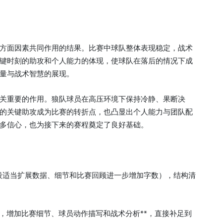
方面因素共同作用的结果。比赛中球队整体表现稳定，战术
键时刻的助攻和个人能力的体现，使球队在落后的情况下成
量与战术智慧的展现。
关重要的作用。狼队球员在高压环境下保持冷静、果断决
的关键助攻成为比赛的转折点，也凸显出个人能力与团队配
多信心，也为接下来的赛程奠定了良好基础。
然段适当扩展数据、细节和比赛回顾进一步增加字数），结构清
，增加比赛细节、球员动作描写和战术分析**，直接补足到