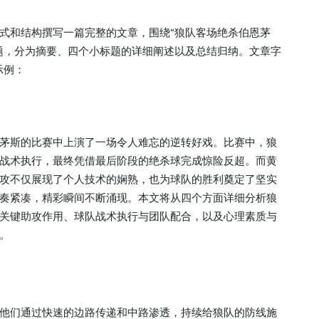
式和结构撰写一篇完整的文章，围绕“狼队客场绝杀伯恩茅
题，分为摘要、四个小标题的详细阐述以及总结归纳。文章字
示例：
茅斯的比赛中上演了一场令人难忘的逆转好戏。比赛中，狼
战术执行，最终凭借最后阶段的绝杀球完成惊险反超。而黄
攻不仅展现了个人技术的娴熟，也为球队的胜利奠定了坚实
奏紧凑，精彩瞬间不断涌现。本文将从四个方面详细分析狼
关键助攻作用、球队战术执行与团队配合，以及心理素质与
。
他们通过快速的边路传递和中路渗透，持续给狼队的防线施