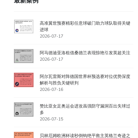
最新案例
高准翼世预赛精彩任意球破门助力球队取得关键
进球
2026-07-17
阿马德迪亚洛租借桑德兰表现惊艳引发英超关注
2026-07-17
阿尔瓦雷斯对阵德国世界杯预选赛对位优势深度
解析与胜负关键研判
2026-07-16
赞比亚女足奥运会进攻虽强防守漏洞百出失球过
多
2026-07-15
贝林厄姆欧洲杯读秒倒钩绝平救主英格兰奇迹之