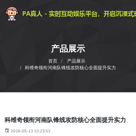
产品展示
首页
产品展示
科维奇领衔河南队锋线攻防核心全面提升实力
科维奇领衔河南队锋线攻防核心全面提升实力
2026-05-13 10:23:53