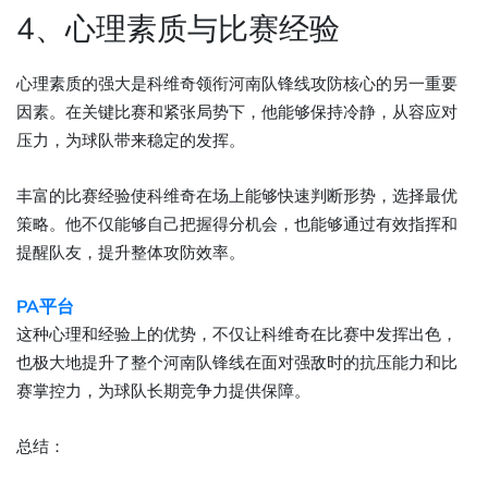
4、心理素质与比赛经验
心理素质的强大是科维奇领衔河南队锋线攻防核心的另一重要
因素。在关键比赛和紧张局势下，他能够保持冷静，从容应对
压力，为球队带来稳定的发挥。
丰富的比赛经验使科维奇在场上能够快速判断形势，选择最优
策略。他不仅能够自己把握得分机会，也能够通过有效指挥和
提醒队友，提升整体攻防效率。
PA平台
这种心理和经验上的优势，不仅让科维奇在比赛中发挥出色，
也极大地提升了整个河南队锋线在面对强敌时的抗压能力和比
赛掌控力，为球队长期竞争力提供保障。
总结：