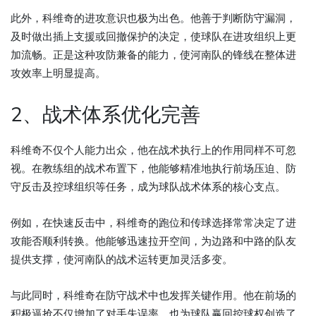
此外，科维奇的进攻意识也极为出色。他善于判断防守漏洞，
及时做出插上支援或回撤保护的决定，使球队在进攻组织上更
加流畅。正是这种攻防兼备的能力，使河南队的锋线在整体进
攻效率上明显提高。
2、战术体系优化完善
科维奇不仅个人能力出众，他在战术执行上的作用同样不可忽
视。在教练组的战术布置下，他能够精准地执行前场压迫、防
守反击及控球组织等任务，成为球队战术体系的核心支点。
例如，在快速反击中，科维奇的跑位和传球选择常常决定了进
攻能否顺利转换。他能够迅速拉开空间，为边路和中路的队友
提供支撑，使河南队的战术运转更加灵活多变。
与此同时，科维奇在防守战术中也发挥关键作用。他在前场的
积极逼抢不仅增加了对手失误率，也为球队赢回控球权创造了