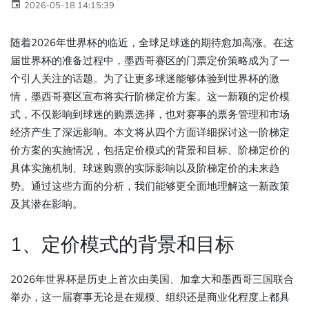
2026-05-18 14:15:39
随着2026年世界杯的临近，全球足球迷的期待愈加高涨。在这
届世界杯的准备过程中，墨西哥赛区的门票定价策略成为了一
个引人关注的话题。为了让更多球迷能够体验到世界杯的激
情，墨西哥赛区宣布将实行阶梯定价方案。这一新颖的定价模
式，不仅影响到球迷的购票选择，也对赛事的票务管理和市场
经济产生了深远影响。本文将从四个方面详细探讨这一阶梯定
价方案的实施情况，包括定价模式的背景和目标、阶梯定价的
具体实施机制、球迷购票的实际影响以及阶梯定价的未来趋
势。通过这些方面的分析，我们能够更全面地理解这一新政策
及其潜在影响。
1、定价模式的背景和目标
2026年世界杯是历史上首次由美国、加拿大和墨西哥三国联合
举办，这一届赛事无论是在规模、组织还是商业化程度上都具