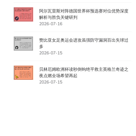
阿尔瓦雷斯对阵德国世界杯预选赛对位优势深度
解析与胜负关键研判
2026-07-16
赞比亚女足奥运会进攻虽强防守漏洞百出失球过
多
2026-07-15
贝林厄姆欧洲杯读秒倒钩绝平救主英格兰奇迹之
夜点燃全场希望再起
2026-07-15