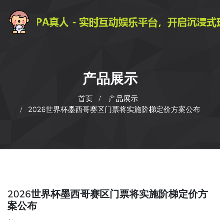
产品展示
首页
产品展示
2026世界杯墨西哥赛区门票将实施阶梯定价方案公布
2026世界杯墨西哥赛区门票将实施阶梯定价方
案公布