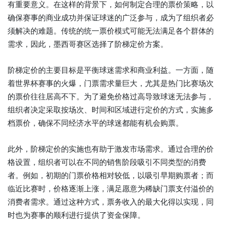
有重要意义。在这样的背景下，如何制定合理的票价策略，以
确保赛事的商业成功并保证球迷的广泛参与，成为了组织者必
须解决的难题。传统的统一票价模式可能无法满足各个群体的
需求，因此，墨西哥赛区选择了阶梯定价方案。
阶梯定价的主要目标是平衡球迷需求和商业利益。一方面，随
着世界杯赛事的火爆，门票需求量巨大，尤其是热门比赛场次
的票价往往居高不下。为了避免价格过高导致球迷无法参与，
组织者决定采取按场次、时间和区域进行定价的方式，实施多
档票价，确保不同经济水平的球迷都能有机会购票。
此外，阶梯定价的实施也有助于激发市场需求。通过合理的价
格设置，组织者可以在不同的销售阶段吸引不同类型的消费
者。例如，初期的门票价格相对较低，以吸引早期购票者；而
临近比赛时，价格逐渐上涨，满足愿意为稀缺门票支付溢价的
消费者需求。通过这种方式，票务收入的最大化得以实现，同
时也为赛事的顺利进行提供了资金保障。