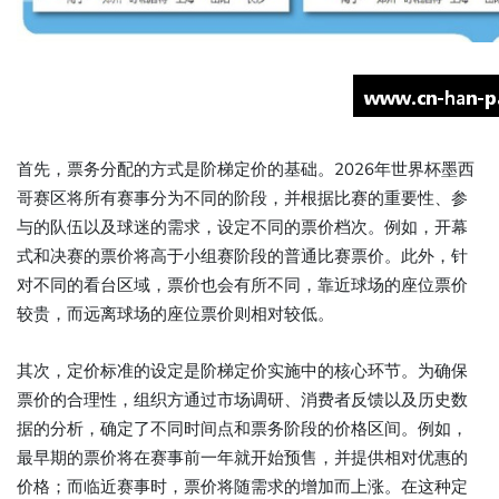
首先，票务分配的方式是阶梯定价的基础。2026年世界杯墨西
哥赛区将所有赛事分为不同的阶段，并根据比赛的重要性、参
与的队伍以及球迷的需求，设定不同的票价档次。例如，开幕
式和决赛的票价将高于小组赛阶段的普通比赛票价。此外，针
对不同的看台区域，票价也会有所不同，靠近球场的座位票价
较贵，而远离球场的座位票价则相对较低。
其次，定价标准的设定是阶梯定价实施中的核心环节。为确保
票价的合理性，组织方通过市场调研、消费者反馈以及历史数
据的分析，确定了不同时间点和票务阶段的价格区间。例如，
最早期的票价将在赛事前一年就开始预售，并提供相对优惠的
价格；而临近赛事时，票价将随需求的增加而上涨。在这种定