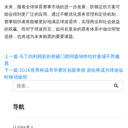
未来，随着全球体育赛事市场的进一步发展，阶梯定价方案可
能会得到更广泛的应用。通过不断优化票务管理和定价机制，
赛事组织者将能够更好地满足球迷需求，实现商业和社会效益
的双赢。而对于球迷而言，如何在复杂的票务体系中做出明智
选择，也将成为未来购票的重要课题。
上一篇
马丁内利精彩折射破门助阿森纳终结对曼城不胜尴
尬
下一篇
2026世界杯温哥华赛区创新举措 游轮将成为球迷临
时移动旅馆
导航
认识PA真人