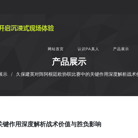
网站首页
认识PA真人
产品展示
产品展示
展示
久保建英对阵阿根廷欧协联比赛中的关键作用深度解析战术
关键作用深度解析战术价值与胜负影响