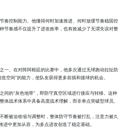
节奏控制能力。他懂得何时加速推进、何时放缓节奏稳固控
种节奏感不仅提升了进攻效率，也有效减少了无谓失误对整
之一。在对阵阿根廷的比赛中，他多次通过无球跑动拉扯防
创造空间”的能力，使队友获得更多前插和接球的机会。
之间的“灰色地带”，即防守真空区域进行接应与转移。这种
整体战术体系中具备高度战术理解，而非单点突破型球员。
不断被迫收缩与调整时，整体防守节奏被打乱，注意力被久
体推进中更加从容，为多点进攻创造了稳定基础。