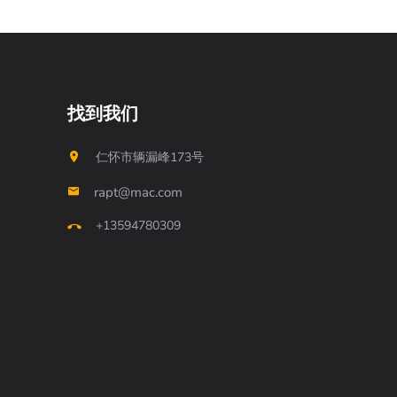
找到我们
仁怀市辆漏峰173号
rapt@mac.com
+13594780309