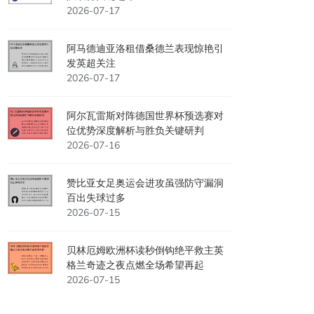
2026-07-17
阿马德迪亚洛租借桑德兰表现惊艳引
发英超关注
2026-07-17
阿尔瓦雷斯对阵德国世界杯预选赛对
位优势深度解析与胜负关键研判
2026-07-16
赞比亚女足奥运会进攻虽强防守漏洞
百出失球过多
2026-07-15
贝林厄姆欧洲杯读秒倒钩绝平救主英
格兰奇迹之夜点燃全场希望再起
2026-07-15