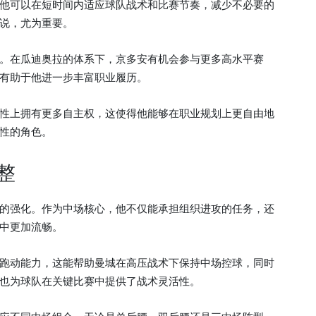
他可以在短时间内适应球队战术和比赛节奏，减少不必要的
说，尤为重要。
。在瓜迪奥拉的体系下，京多安有机会参与更多高水平赛
有助于他进一步丰富职业履历。
性上拥有更多自主权，这使得他能够在职业规划上更自由地
性的角色。
整
的强化。作为中场核心，他不仅能承担组织进攻的任务，还
中更加流畅。
跑动能力，这能帮助曼城在高压战术下保持中场控球，同时
也为球队在关键比赛中提供了战术灵活性。