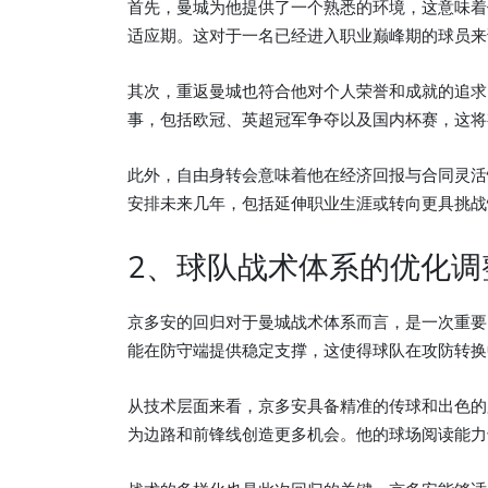
首先，曼城为他提供了一个熟悉的环境，这意味着
适应期。这对于一名已经进入职业巅峰期的球员来
其次，重返曼城也符合他对个人荣誉和成就的追求
事，包括欧冠、英超冠军争夺以及国内杯赛，这将
此外，自由身转会意味着他在经济回报与合同灵活
安排未来几年，包括延伸职业生涯或转向更具挑战
2、球队战术体系的优化调
京多安的回归对于曼城战术体系而言，是一次重要
能在防守端提供稳定支撑，这使得球队在攻防转换
从技术层面来看，京多安具备精准的传球和出色的
为边路和前锋线创造更多机会。他的球场阅读能力