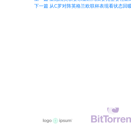
下一篇
从C罗对阵英格兰欧联杯表现看状态回