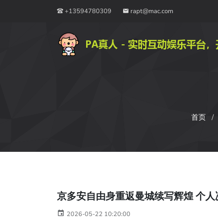
+13594780309
rapt@mac.com
首页
京多安自由身重返曼城续写辉煌 个人
2026-05-22 10:20:00