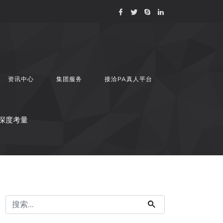
资讯中心
集团服务
接洽PA真人平台
深度考量