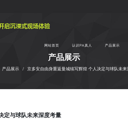
网站首页
认识PA真人
产品展示
产品展示
产品展示
京多安自由身重返曼城续写辉煌 个人决定与球队未来
决定与球队未来深度考量