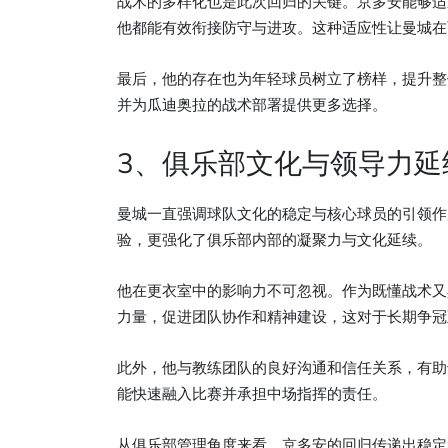
战术的多样化也是此次回归的关键。京多安能够适
他都能有效衔接防守与进攻。这种适应性让曼城在
最后，他的存在也为年轻球员树立了榜样，提升整
并为瓜迪奥拉的战术部署提供更多选择。
3、俱乐部文化与领导力延
曼城一直强调球队文化的稳定与核心球员的引领作
验，更强化了俱乐部内部的凝聚力与文化延续。
他在更衣室中的影响力不可忽视。作为既懂战术又
力量，促进团队协作和精神建设，这对于长期争冠
此外，他与教练团队的良好沟通和信任关系，有助
能快速融入比赛并承担中场指挥的责任。
从俱乐部管理角度来看，京多安的回归传递出稳定