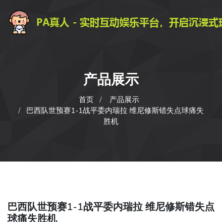
产品展示
首页
产品展示
巴西队世预赛1-1战平委内瑞拉 维尼修斯错失点球痛失
胜机
巴西队世预赛1-1战平委内瑞拉 维尼修斯错失点
球痛失胜机