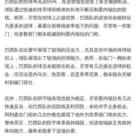
巴西队的控球率高达65%，在进攻端也创造了多次威胁机会。
球队通过快速的传导球和精准的长传不断压制委内瑞拉的防
线。然而，尽管在控球上占据优势，巴西队的进攻却未能转化
为更多的进球，暴露出前锋线效率低下的问题。尽管有一些射
门，但多数射门都未能威胁到委内瑞拉的门框。
巴西队在比赛中展现了较强的压迫力，尤其是在中场的传球组
织上，球队展现出了较强的控球能力。然而，在临门一脚的表
现上，巴西队的球员未能抓住机会。尽管有几次接近进球的机
会，但无论是内马尔、热苏斯，还是库蒂尼奥，都未能在关键
时刻破门得分。
此外，巴西队在防守端表现也较为稳定。尽管委内瑞拉有几次
快速反击，但巴西队的后防线及时回防，未给对手太多机会。
阿利森在门前的几次扑救也展现了他作为世界级门将的实力。
整体而言，巴西队的防守体系保持稳固，但进攻端缺乏有效的
终结能力，最终未能拿下这场比赛。