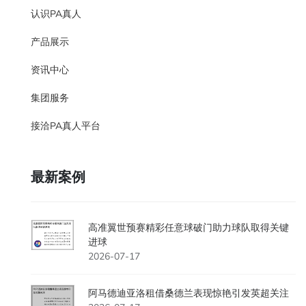
认识PA真人
产品展示
资讯中心
集团服务
接洽PA真人平台
最新案例
高准翼世预赛精彩任意球破门助力球队取得关键
进球
2026-07-17
阿马德迪亚洛租借桑德兰表现惊艳引发英超关注