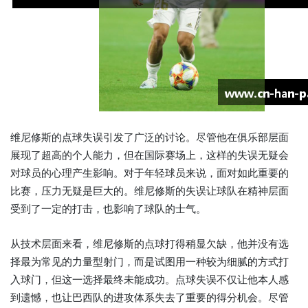
维尼修斯的点球失误引发了广泛的讨论。尽管他在俱乐部层面
展现了超高的个人能力，但在国际赛场上，这样的失误无疑会
对球员的心理产生影响。对于年轻球员来说，面对如此重要的
比赛，压力无疑是巨大的。维尼修斯的失误让球队在精神层面
受到了一定的打击，也影响了球队的士气。
从技术层面来看，维尼修斯的点球打得稍显欠缺，他并没有选
择最为常见的力量型射门，而是试图用一种较为细腻的方式打
入球门，但这一选择最终未能成功。点球失误不仅让他本人感
到遗憾，也让巴西队的进攻体系失去了重要的得分机会。尽管