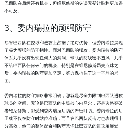
巴西队在后续还有机会，但维尼修斯的失误无疑让胜利更加遥
不可及。
3、委内瑞拉的顽强防守
尽管巴西队在控球和进攻上占据了绝对优势，但委内瑞拉展现
了极为顽强的防守韧性。面对巴西队的猛攻，委内瑞拉的防守
体系几乎没有出现任何大的漏洞。球队的防线密不透风，几乎
不给巴西队任何破门的机会。特别是在维尼修斯罚失点球之
后，委内瑞拉的防守更加坚定，努力保持住了这一平局的局
面。
委内瑞拉的防守策略非常明确，那就是尽全力限制巴西队进攻
球员的空间。无论是巴西队的中场核心内马尔，还是边路突破
者维尼修斯，都受到委内瑞拉后防的严密盯防。委内瑞拉的后
卫线不仅在防守时站位准确，而且在巴西队反击时也表现得十
分高效，他们的整体配合和防守意识让巴西队的进攻屡屡受