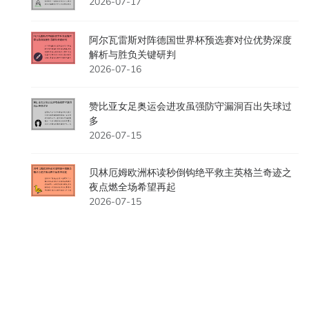
2026-07-17
阿尔瓦雷斯对阵德国世界杯预选赛对位优势深度
解析与胜负关键研判
2026-07-16
赞比亚女足奥运会进攻虽强防守漏洞百出失球过
多
2026-07-15
贝林厄姆欧洲杯读秒倒钩绝平救主英格兰奇迹之
夜点燃全场希望再起
2026-07-15