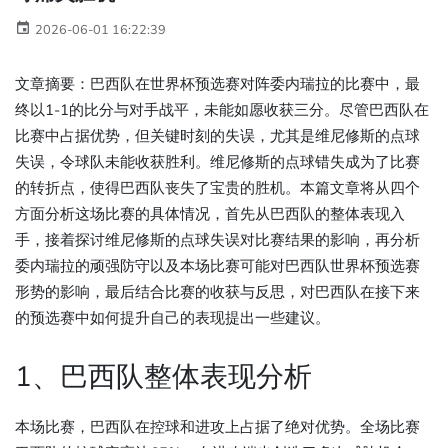
2026-06-01 16:22:39
文章摘要：巴西队在世界杯预选赛对阵委内瑞拉的比赛中，最
终以1-1的比分与对手战平，未能如愿收获三分。尽管巴西队在
比赛中占据优势，但关键时刻的失误，尤其是维尼修斯的点球
失误，令球队未能收获胜利。维尼修斯的点球错失成为了比赛
的转折点，使得巴西队丧失了宝贵的胜机。本篇文章将从四个
方面分析这场比赛的具体情况，首先从巴西队的整体表现入
手，接着探讨维尼修斯的点球失误对比赛结果的影响，再分析
委内瑞拉的顽强防守以及本场比赛可能对巴西队世界杯预选赛
形势的影响，最后结合比赛的收获与反思，对巴西队在接下来
的预选赛中如何提升自己的表现提出一些建议。
1、巴西队整体表现分析
本场比赛，巴西队在控球和进攻上占据了绝对优势。全场比赛