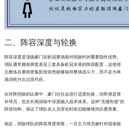
二、阵容深度与轮换
阵容深度是顶级豪门在欧冠赛场面对弱旅时的重要隐性优势。
强队通常拥有两套甚至三套具备欧冠水准的阵容配置，这使得
主教练在赛程密集阶段依然能够保持整体战斗力，而不必为单
场消耗付出过高代价。
在对阵弱旅的比赛中，豪门往往会进行适度轮换，但即便是替
补球员，也在长期训练中深度融入战术体系。这种“无缝衔接”的
阵容结构，保证了球队在人员变化时依旧能够维持比赛质量。
相反，弱旅球队的阵容厚度有限，一旦主力球员被针对或体能