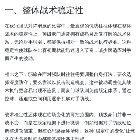
一、整体战术稳定性
在欧冠强队对阵弱旅的比赛中，最直观的优势往往体现在整体
战术的稳定性上。顶级豪门通常拥有成熟且反复打磨的战术体
系，无论对手强弱，都能保持相对一致的战术执行标准。这种
稳定性使球队在比赛初期就能迅速进入节奏，减少因适应对手
而产生的波动。
相比之下，弱旅在面对强队时往往需要调整自身打法，要么选
择深度防守，要么尝试以反击制造机会。这种被动调整使其战
术执行更容易出现不连贯，而豪门球队则凭借既定体系，通过
控球、压迫或空间利用逐步瓦解对手防线。
战术稳定性还体现在临场变化的可控范围内。顶级豪门并非一
成不变，而是在既定框架下进行微调，例如根据对手防线站位
调整进攻侧重，但核心思路始终清晰。这种“稳定中的变化”让球
队在大多数时间内都能掌控比赛主动权。