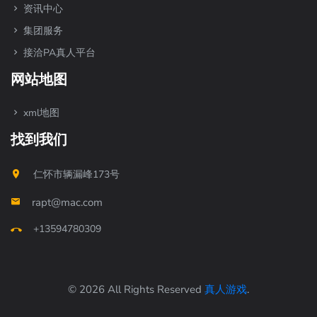
资讯中心
集团服务
接洽PA真人平台
网站地图
xml地图
找到我们
仁怀市辆漏峰173号
rapt@mac.com
+13594780309
© 2026 All Rights Reserved
真人游戏
.