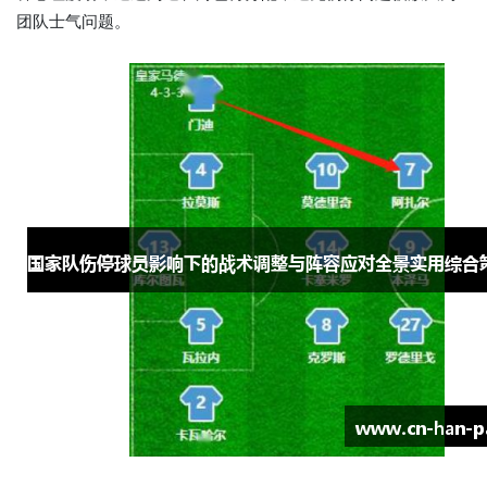
团队士气问题。