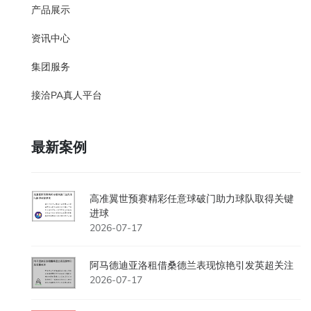
产品展示
资讯中心
集团服务
接洽PA真人平台
最新案例
高准翼世预赛精彩任意球破门助力球队取得关键
进球
2026-07-17
阿马德迪亚洛租借桑德兰表现惊艳引发英超关注
2026-07-17