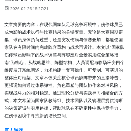
2026-02-26 15:27:21
文章摘要的内容：在现代国家队足球竞争环境中，伤停球员已
成为影响战术执行与比赛结果的关键变量。无论是大赛周期密
集、球员身体负荷过重，还是突发伤病与停赛叠加，都迫使国
家队在有限时间内完成阵容重构与战术再设计。本文以“国家队
伤停球员影响下的战术调整与阵容应对全景实用综合策略指
南”为核心，从战略思维、阵型结构、人员调配与临场应变四个
维度展开系统阐述，力求构建一套可操作、可复制、可演进的
整体应对框架。文章不仅关注核心球员缺阵带来的直接冲击，
更强调如何通过体系弹性、角色重塑与团队协作来对冲风险，
实现战斗力的相对稳定。通过理论分析与实践导向相结合的方
式，本文希望为国家队教练组、技术团队以及管理层提供清晰
的决策逻辑与实用路径，帮助球队在不确定性中保持竞争力，
在伤停困境中寻找新的增长空间。
真人游戏