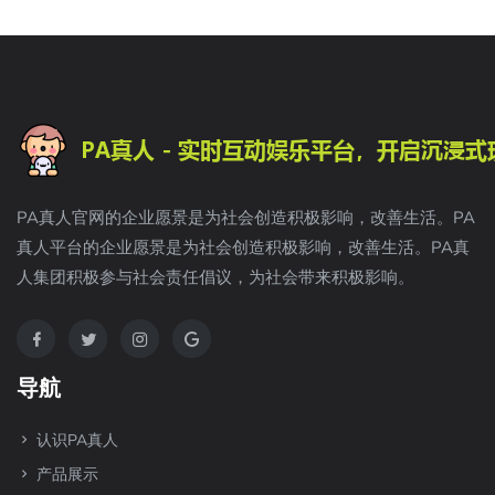
PA真人官网的企业愿景是为社会创造积极影响，改善生活。PA
真人平台的企业愿景是为社会创造积极影响，改善生活。PA真
人集团积极参与社会责任倡议，为社会带来积极影响。
导航
认识PA真人
产品展示