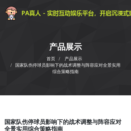
产品展示
首页
产品展示
国家队伤停球员影响下的战术调整与阵容应对全景实用
综合策略指南
国家队伤停球员影响下的战术调整与阵容应对
全景实用综合策略指南