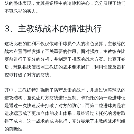
队的整体表现，尤其是逆境中的冷静和决心，充分展现了她们
不容忽视的实力。
3、主教练战术的精准执行
这场比赛的胜利不仅仅依赖于球员个人的出色发挥，主教练的
战术布置同样发挥了至关重要的作用。面对强敌，主教练在比
赛前进行了充分的分析，并制定了相应的战术方案。比赛开始
后，球队很快便按照主教练的战术要求展开，利用快速反击和
控球打破了对方的防线。
其中，主教练特别强调了防守反击的战术，并通过调整球队的
进攻结构，避免让对方防线进行压制。卡托托的第一粒进球便
是通过一次快速反击打破了对方的防守，而第二粒进球则是在
进攻端形成了更加立体的攻击体系，最终通过卡托托的远射取
得了成功。这一战术的成功执行，充分显示了主教练战术思维
的前瞻性。