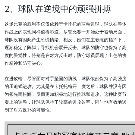
2、球队在逆境中的顽强拼搏
这场比赛的胜利不仅仅依赖于卡托托的两粒进球，球队在整体
作战上的表现同样值得称道。尽管比赛一开始处于被动局面，
球队没有因此产生恐慌情绪。相反，她们在主教练的指挥下，
逐渐稳定了阵脚，寻找机会展开反击。球队的防守也保持了高
度的警觉性，特别是在对方反击时，防守球员展现了出色的协
作精神和防守决心。
在进攻端，尽管面对对手坚固的防线，球队依然保持了高强度
的压迫式进攻。尤其是在卡托托梅开二度之后，球队并没有因
为领先而松懈，反而更加积极地进行控球和进攻。这种比赛节
奏上的调整，让球队保持了较高的进攻效率，同时也有效地遏
制了对方反扑的可能性。