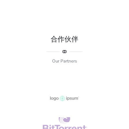
合作伙伴
Our Partners