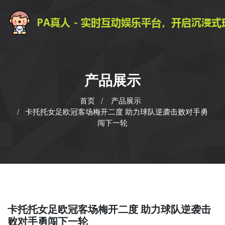
产品展示
首页
产品展示
卡托托女足欧冠客场梅开二度 助力球队逆袭击败对手勇
闯下一轮
卡托托女足欧冠客场梅开二度 助力球队逆袭击
败对手勇闯下一轮