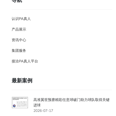
导航
认识PA真人
产品展示
资讯中心
集团服务
接洽PA真人平台
最新案例
高准翼世预赛精彩任意球破门助力球队取得关键
进球
2026-07-17