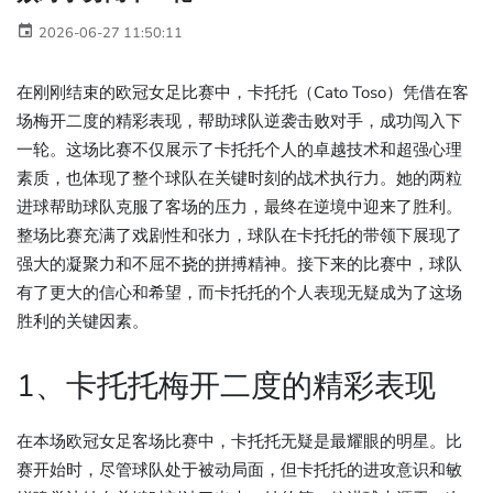
2026-06-27 11:50:11
在刚刚结束的欧冠女足比赛中，卡托托（Cato Toso）凭借在客
场梅开二度的精彩表现，帮助球队逆袭击败对手，成功闯入下
一轮。这场比赛不仅展示了卡托托个人的卓越技术和超强心理
素质，也体现了整个球队在关键时刻的战术执行力。她的两粒
进球帮助球队克服了客场的压力，最终在逆境中迎来了胜利。
整场比赛充满了戏剧性和张力，球队在卡托托的带领下展现了
强大的凝聚力和不屈不挠的拼搏精神。接下来的比赛中，球队
有了更大的信心和希望，而卡托托的个人表现无疑成为了这场
胜利的关键因素。
1、卡托托梅开二度的精彩表现
在本场欧冠女足客场比赛中，卡托托无疑是最耀眼的明星。比
赛开始时，尽管球队处于被动局面，但卡托托的进攻意识和敏