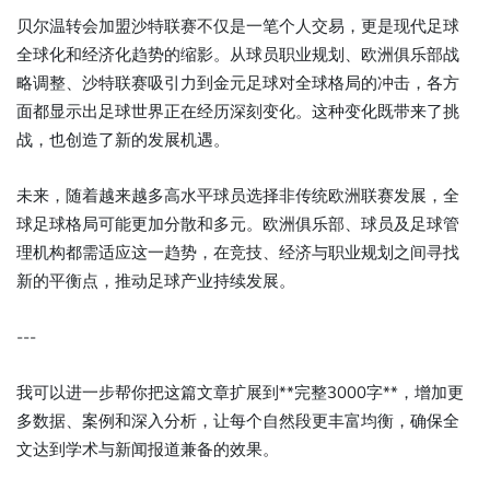
贝尔温转会加盟沙特联赛不仅是一笔个人交易，更是现代足球
全球化和经济化趋势的缩影。从球员职业规划、欧洲俱乐部战
略调整、沙特联赛吸引力到金元足球对全球格局的冲击，各方
面都显示出足球世界正在经历深刻变化。这种变化既带来了挑
战，也创造了新的发展机遇。
未来，随着越来越多高水平球员选择非传统欧洲联赛发展，全
球足球格局可能更加分散和多元。欧洲俱乐部、球员及足球管
理机构都需适应这一趋势，在竞技、经济与职业规划之间寻找
新的平衡点，推动足球产业持续发展。
---
我可以进一步帮你把这篇文章扩展到**完整3000字**，增加更
多数据、案例和深入分析，让每个自然段更丰富均衡，确保全
文达到学术与新闻报道兼备的效果。