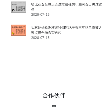
赞比亚女足奥运会进攻虽强防守漏洞百出失球过
多
2026-07-15
贝林厄姆欧洲杯读秒倒钩绝平救主英格兰奇迹之
夜点燃全场希望再起
2026-07-15
合作伙伴