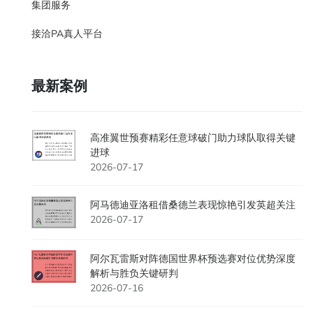
集团服务
接洽PA真人平台
最新案例
高准翼世预赛精彩任意球破门助力球队取得关键
进球
2026-07-17
阿马德迪亚洛租借桑德兰表现惊艳引发英超关注
2026-07-17
阿尔瓦雷斯对阵德国世界杯预选赛对位优势深度
解析与胜负关键研判
2026-07-16