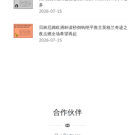
多
2026-07-15
贝林厄姆欧洲杯读秒倒钩绝平救主英格兰奇迹之
夜点燃全场希望再起
2026-07-15
合作伙伴