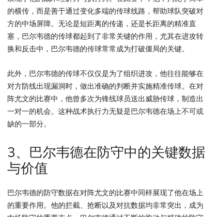
的横传，而是善于通过变化多端的传球线路，帮助球队突破对
方的中场屏障。无论是短距离的传递，还是长距离的精准直
塞，巴尔韦德的传球都起到了非常关键的作用，尤其在进攻转
换和反击中，巴尔韦德的传球常常成为打破僵局的关键。
此外，巴尔韦德的传球不仅仅是为了组织进攻，他往往能够在
对方防线出现漏洞时，做出准确的判断并实施精准传球。在对
阵尤文的比赛中，他曾多次为锋线球员送出威胁传球，制造出
一对一的机会。这种战术执行力无疑是巴尔韦德在场上不可或
缺的一部分。
3、巴尔韦德在防守中的关键数据
与价值
巴尔韦德的防守数据在对阵尤文的比赛中同样展现了他在场上
的重要作用。他的拦截、抢断以及对抗数据均非常突出，成为