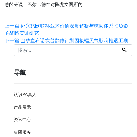
总的来说，巴尔韦德在对阵尤文图斯的
上一篇
孙兴慜欧联杯战术价值深度解析与球队体系胜负影
响战略实证研究
下一篇
巴萨宣布诺坎普翻修计划因极端天气影响推迟工期
导航
认识PA真人
产品展示
资讯中心
集团服务