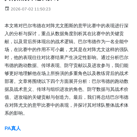
2026-07-02 11:50:23
本文将对巴尔韦德在对阵尤文图斯的意甲比赛中的表现进行深
入的分析与探讨，重点从数据角度剖析其在比赛中的关键贡
献，以及背后所体现出的战术逻辑。巴尔韦德作为一名全能中
场，在比赛中的作用不可小觑，尤其是在对阵尤文这样的强队
时，他的表现往往对比赛结果产生决定性影响。通过分析巴尔
韦德的跑动数据、传球表现、防守贡献以及进攻参与，我们能
够更好地理解他在场上所扮演的多重角色以及教练背后的战术
部署。文章将围绕以下四个方面展开分析：巴尔韦德的跑动数
据及战术意义、传球与组织进攻的角色、防守数据与其战术价
值、进攻端的关键贡献与创造力。最后，我们将总结巴尔韦德
在对阵尤文的意甲比赛中的表现，并探讨其对球队整体战术体
系的影响。
PA真人