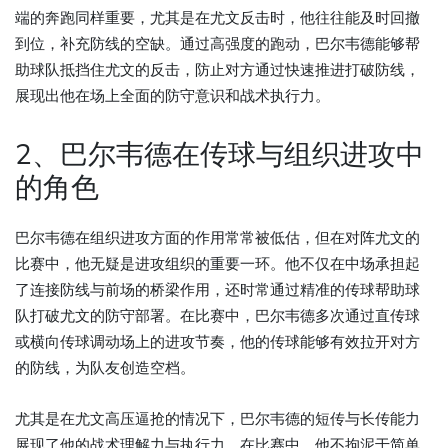
端的奔跑同样重要，尤其是在尤文反击时，他往往能及时回撤
到位，补充防线的空缺。通过高强度的跑动，巴尔韦德能够帮
助球队抵挡住尤文的反击，防止对方通过快速推进打破防线，
展现出他在场上全面的防守意识和战术执行力。
2、巴尔韦德在传球与组织进攻中
的角色
巴尔韦德在组织进攻方面的作用常常被低估，但在对阵尤文的
比赛中，他无疑是进攻组织的重要一环。他不仅在中场承担起
了连接防线与前场的桥梁作用，还时常通过精准的传球帮助球
队打破尤文的防守部署。在比赛中，巴尔韦德多次通过直传球
或横向传球调动场上的进攻节奏，他的传球能够有效拉开对方
的防线，为队友创造空档。
尤其是在尤文高压逼抢的情况下，巴尔韦德的短传与长传能力
展现了他的战术理解力与执行力。在比赛中，他不拘泥于简单