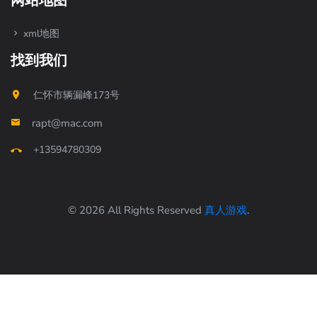
网站地图
xml地图
找到我们
仁怀市辆漏峰173号
rapt@mac.com
+13594780309
© 2026 All Rights Reserved
真人游戏
.