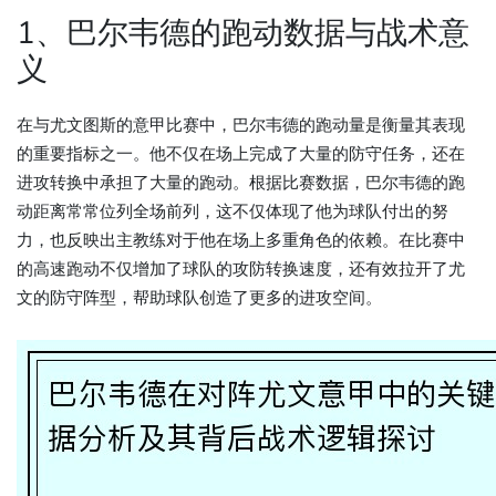
1、巴尔韦德的跑动数据与战术意
义
在与尤文图斯的意甲比赛中，巴尔韦德的跑动量是衡量其表现
的重要指标之一。他不仅在场上完成了大量的防守任务，还在
进攻转换中承担了大量的跑动。根据比赛数据，巴尔韦德的跑
动距离常常位列全场前列，这不仅体现了他为球队付出的努
力，也反映出主教练对于他在场上多重角色的依赖。在比赛中
的高速跑动不仅增加了球队的攻防转换速度，还有效拉开了尤
文的防守阵型，帮助球队创造了更多的进攻空间。