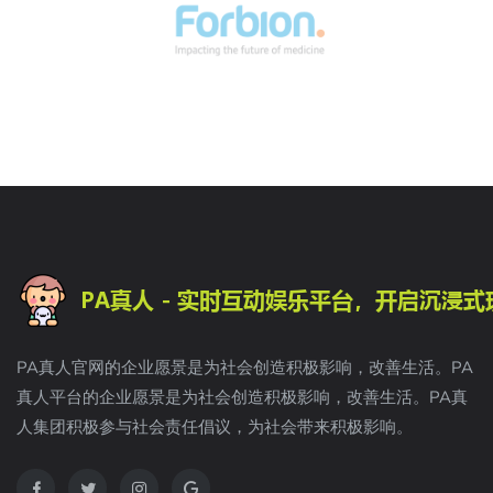
PA真人官网的企业愿景是为社会创造积极影响，改善生活。PA
真人平台的企业愿景是为社会创造积极影响，改善生活。PA真
人集团积极参与社会责任倡议，为社会带来积极影响。