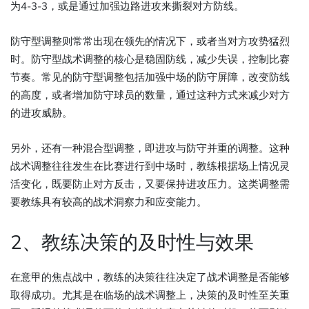
为4-3-3，或是通过加强边路进攻来撕裂对方防线。
防守型调整则常常出现在领先的情况下，或者当对方攻势猛烈
时。防守型战术调整的核心是稳固防线，减少失误，控制比赛
节奏。常见的防守型调整包括加强中场的防守屏障，改变防线
的高度，或者增加防守球员的数量，通过这种方式来减少对方
的进攻威胁。
另外，还有一种混合型调整，即进攻与防守并重的调整。这种
战术调整往往发生在比赛进行到中场时，教练根据场上情况灵
活变化，既要防止对方反击，又要保持进攻压力。这类调整需
要教练具有较高的战术洞察力和应变能力。
2、教练决策的及时性与效果
在意甲的焦点战中，教练的决策往往决定了战术调整是否能够
取得成功。尤其是在临场的战术调整上，决策的及时性至关重