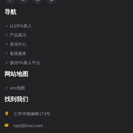
导航
认识PA真人
产品展示
资讯中心
集团服务
接洽PA真人平台
网站地图
xml地图
找到我们
仁怀市辆漏峰173号
rapt@mac.com