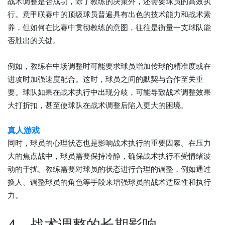
战术调整是否成功，除了教练的决策外，还需要球员的高效执
行。意甲联赛中的顶级球员普遍具有出色的技术能力和战术素
养，但如何在比赛中贯彻教练的意图，往往是衡量一支球队能
否胜出的关键。
例如，教练在中场调整时可能要求球员增加传球的精准度或在
进攻时加强速度配合。这时，球员之间的默契与合作至关重
要。球队如果在战术执行中出现分歧，可能导致战术调整效果
大打折扣，甚至使球队在战术调整后陷入更大的困境。
真人游戏
同时，球员的心理状态也是影响战术执行的重要因素。在压力
大的焦点战中，球员需要保持冷静，确保战术执行不受情绪波
动的干扰。教练需要对球员的状态进行合理的调整，例如通过
换人、调整球员的角色等手段来增强球员的战术适应性和执行
力。