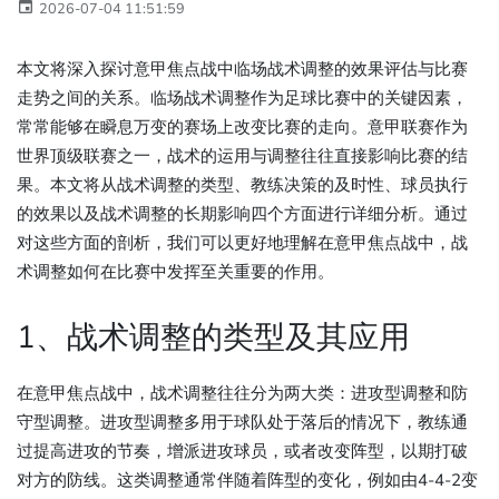
2026-07-04 11:51:59
本文将深入探讨意甲焦点战中临场战术调整的效果评估与比赛
走势之间的关系。临场战术调整作为足球比赛中的关键因素，
常常能够在瞬息万变的赛场上改变比赛的走向。意甲联赛作为
世界顶级联赛之一，战术的运用与调整往往直接影响比赛的结
果。本文将从战术调整的类型、教练决策的及时性、球员执行
的效果以及战术调整的长期影响四个方面进行详细分析。通过
对这些方面的剖析，我们可以更好地理解在意甲焦点战中，战
术调整如何在比赛中发挥至关重要的作用。
1、战术调整的类型及其应用
在意甲焦点战中，战术调整往往分为两大类：进攻型调整和防
守型调整。进攻型调整多用于球队处于落后的情况下，教练通
过提高进攻的节奏，增派进攻球员，或者改变阵型，以期打破
对方的防线。这类调整通常伴随着阵型的变化，例如由4-4-2变