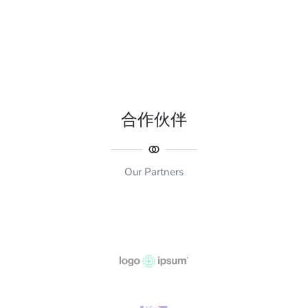
合作伙伴
Our Partners