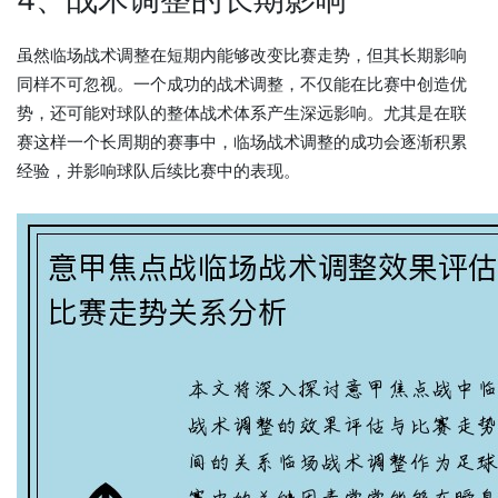
4、战术调整的长期影响
虽然临场战术调整在短期内能够改变比赛走势，但其长期影响
同样不可忽视。一个成功的战术调整，不仅能在比赛中创造优
势，还可能对球队的整体战术体系产生深远影响。尤其是在联
赛这样一个长周期的赛事中，临场战术调整的成功会逐渐积累
经验，并影响球队后续比赛中的表现。