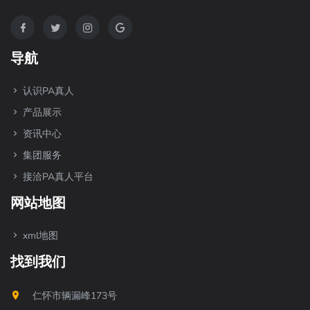
导航
认识PA真人
产品展示
资讯中心
集团服务
接洽PA真人平台
网站地图
xml地图
找到我们
仁怀市辆漏峰173号