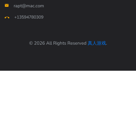
rapt@mac.com
+13594780309
© 2026 All Rights Reserved
真人游戏
.