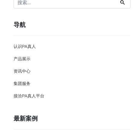
导航
认识PA真人
产品展示
资讯中心
集团服务
接洽PA真人平台
最新案例