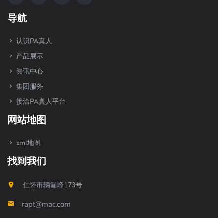
导航
认识PA真人
产品展示
资讯中心
集团服务
接洽PA真人平台
网站地图
xml地图
找到我们
仁怀市辆漏峰173号
rapt@mac.com