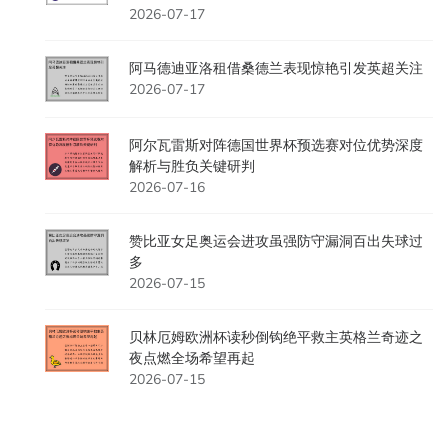
2026-07-17
阿马德迪亚洛租借桑德兰表现惊艳引发英超关注
2026-07-17
阿尔瓦雷斯对阵德国世界杯预选赛对位优势深度
解析与胜负关键研判
2026-07-16
赞比亚女足奥运会进攻虽强防守漏洞百出失球过
多
2026-07-15
贝林厄姆欧洲杯读秒倒钩绝平救主英格兰奇迹之
夜点燃全场希望再起
2026-07-15