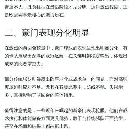
普遍不大，胜负往往在最后阶段才见分晓。这种激烈程度，正
是欧冠赛事最核心的魅力所在。
二、豪门表现分化明显
在激烈的两回合较量中，豪门球队的表现呈现出明显分化。有
的球队展现出深厚的欧冠底蕴，在关键时刻稳定输出，体现出
成熟的比赛掌控力。
部分传统强队则暴露出阵容老化或战术单一的问题，面对高强
度压迫时应对不足。尤其在客场比赛中，防线不稳、失误增
多，直接影响了两回合的整体结果。
值得注意的是，一些近年来崛起的新豪门表现抢眼。他们在战
术执行和体能储备方面更具优势，敢于与传统强队正面抗衡，
甚至在场面和结果上都占据上风。