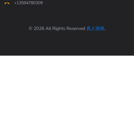
+13594780309
© 2026 All Rights Reserved
真人游戏
.