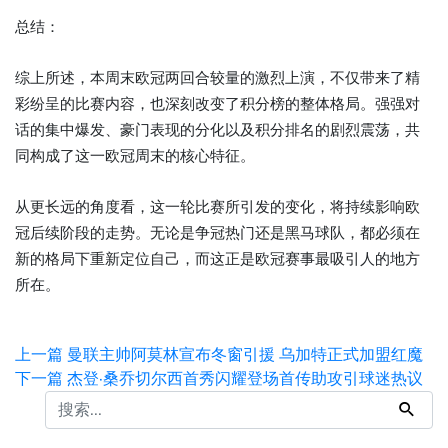
总结：
综上所述，本周末欧冠两回合较量的激烈上演，不仅带来了精
彩纷呈的比赛内容，也深刻改变了积分榜的整体格局。强强对
话的集中爆发、豪门表现的分化以及积分排名的剧烈震荡，共
同构成了这一欧冠周末的核心特征。
从更长远的角度看，这一轮比赛所引发的变化，将持续影响欧
冠后续阶段的走势。无论是争冠热门还是黑马球队，都必须在
新的格局下重新定位自己，而这正是欧冠赛事最吸引人的地方
所在。
上一篇
曼联主帅阿莫林宣布冬窗引援 乌加特正式加盟红魔
下一篇
杰登·桑乔切尔西首秀闪耀登场首传助攻引球迷热议