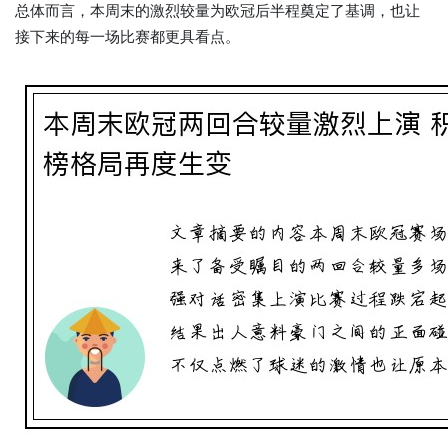
总体而言，本周末的激烈较量为欧冠后半程奠定了基调，也让
接下来的每一场比赛都更具看点。