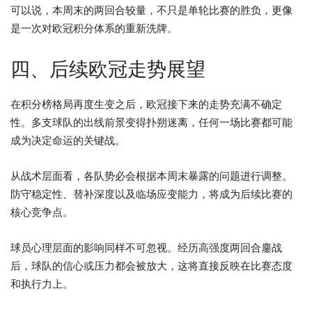
可以说，本周末的两回合较量，不只是单轮比赛的胜负，更像
是一次对欧冠积分体系的重新洗牌。
四、后续欧冠走势展望
在积分榜格局再度生变之后，欧冠接下来的走势充满不确定
性。多支球队的出线前景变得扑朔迷离，任何一场比赛都可能
成为决定命运的关键战。
从战术层面看，各队势必会根据本周末暴露的问题进行调整。
防守稳定性、替补深度以及临场应变能力，将成为后续比赛的
核心竞争点。
球员心理层面的影响同样不可忽视。经历高强度两回合鏖战
后，球队的信心或压力都会被放大，这将直接反映在比赛态度
和执行力上。