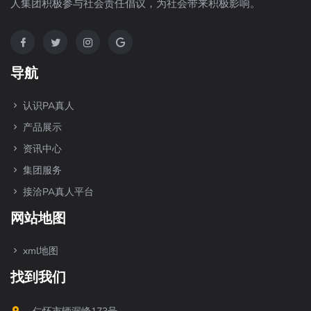
人集团积极参与社会责任倡议，为社会带来积极影响。
导航
认识PA真人
产品展示
资讯中心
集团服务
接洽PA真人平台
网站地图
xml地图
找到我们