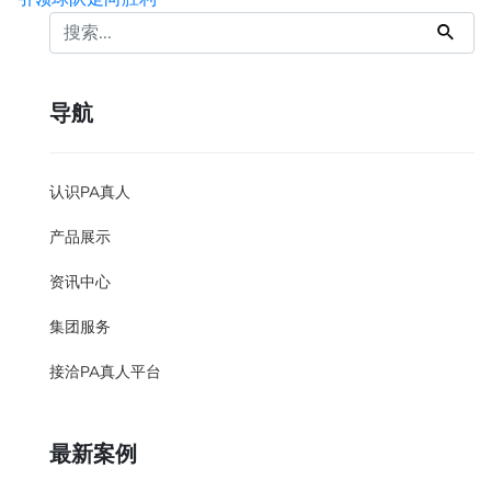
导航
认识PA真人
产品展示
资讯中心
集团服务
接洽PA真人平台
最新案例