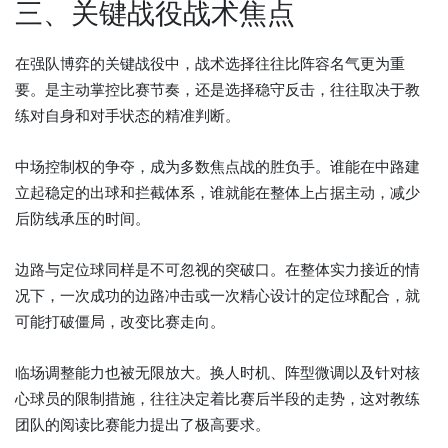
三、关键战役战术焦点
在强队博弈的关键战役中，战术选择往往比阵容名气更为重
要。是主动掌控比赛节奏，还是选择稳守反击，往往取决于教
练对自身和对手状态的精准判断。
中场控制权的争夺，成为多数焦点战的胜负手。谁能在中路建
立起稳定的出球和拦截体系，谁就能在整体上占据主动，减少
后防线承压的时间。
边路与定位球同样是不可忽视的突破口。在整体实力接近的情
况下，一次成功的边路冲击或一次精心设计的定位球配合，就
可能打破僵局，改变比赛走向。
临场调整能力也被无限放大。换人时机、阵型微调以及针对核
心球员的限制措施，往往决定着比赛后半段的走势，这对教练
团队的阅读比赛能力提出了极高要求。