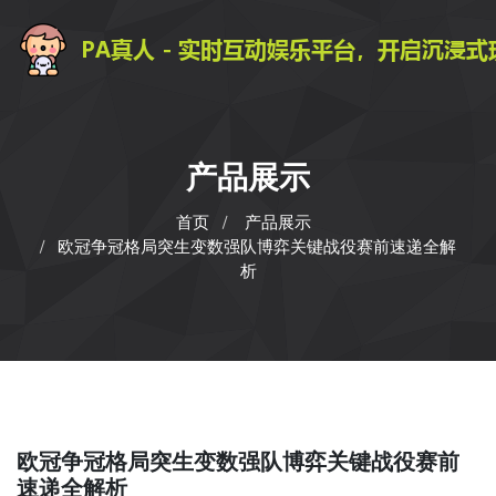
产品展示
首页
产品展示
欧冠争冠格局突生变数强队博弈关键战役赛前速递全解
析
欧冠争冠格局突生变数强队博弈关键战役赛前
速递全解析