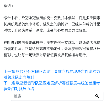
总结：
综合来看，欧冠争冠格局的突生变数并非偶然，而是多重因素
长期积累后的集中体现。强队之间的博弈，已经从单纯的球星
对抗，升级为体系、深度、应变与心理的全方位较量。
在即将到来的关键战役中，没有任何一支球队可以凭借名气提
前锁定胜局。正是这种高度不确定性，让本赛季欧冠显得格外
精彩，也让每一场强强对话都值得被反复解读与期待。
上一篇
格拉利什对阵阿森纳世界杯之战展现决定性统治力
引领球队走向胜利
下一篇
欧冠新晋球队适应难度解析赛程强度与经验差距考
验豪门对抗压力增