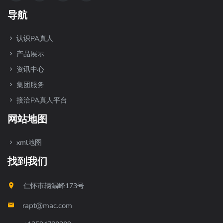
导航
认识PA真人
产品展示
资讯中心
集团服务
接洽PA真人平台
网站地图
xml地图
找到我们
仁怀市辆漏峰173号
rapt@mac.com