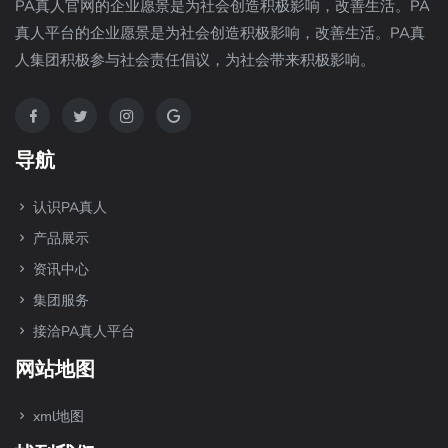
PA真人官网的企业愿景是为社会创造积极影响，改善生活。PA
真人平台的企业愿景是为社会创造积极影响，改善生活。PA真
人集团积极参与社会责任倡议，为社会带来积极影响。
导航
认识PA真人
产品展示
资讯中心
集团服务
接洽PA真人平台
网站地图
xml地图