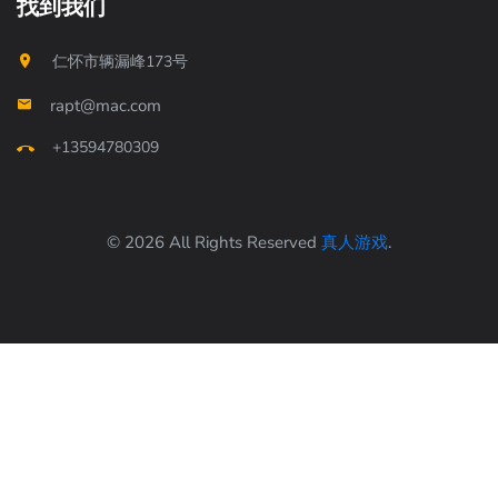
找到我们
仁怀市辆漏峰173号
rapt@mac.com
+13594780309
© 2026 All Rights Reserved
真人游戏
.