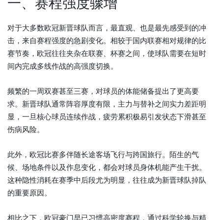
一、赛程强度骤增
对于大多数欧冠新晋球队而言，最直观、也是最先感受到的冲
击，来自赛程强度的急剧变化。相较于国内联赛相对规律的比
赛节奏，欧冠往往夹杂在联赛、杯赛之间，使球队需要在短时
间内完成多线作战的高强度切换。
频繁的一周双赛甚至三赛，对球员的体能储备提出了更高要
求。新晋球队通常阵容厚度有限，主力与替补之间实力差距明
显，一旦核心球员连续作战，疲劳累积极易引发状态下滑甚至
伤病风险。
此外，欧冠比赛多伴随长途客场飞行与跨国旅行。陌生的气
候、场地条件以及作息变化，都会对球员身体机能产生干扰。
这种隐性消耗在赛季中后段尤为明显，往往成为新晋球队掉队
的重要原因。
相比之下，欧冠豪门早已习惯高密度赛程，通过科学轮换与精