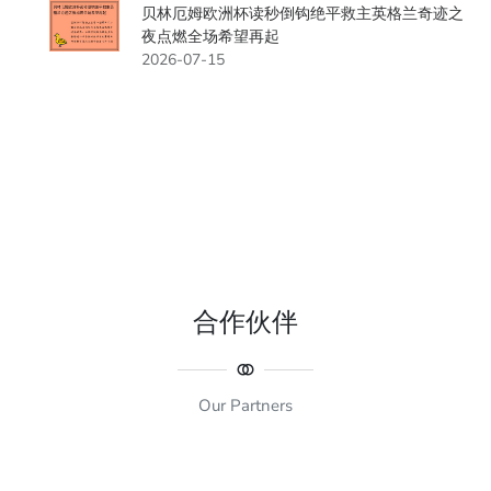
贝林厄姆欧洲杯读秒倒钩绝平救主英格兰奇迹之
夜点燃全场希望再起
2026-07-15
合作伙伴
Our Partners