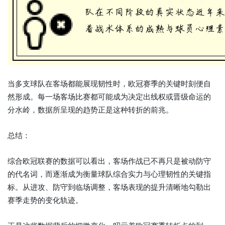
当多支球队在客场都能展现韧性时，欧冠赛季的关键时刻便自
然形成。每一场客场比赛都可能成为决定出线权或晋级命运的
分水岭，数据所呈现的趋势正是这种转折的前兆。
总结：
综合欧冠联赛的数据可以看出，客场作战已不再只是被动防守
的代名词，而逐渐成为衡量球队综合实力与心理韧性的关键指
标。从进攻、防守到临场调整，客场表现的提升清晰地勾勒出
赛季走势的变化轨迹。