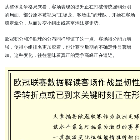
从整体竞争格局来看，客场表现的提升正在打破传统强弱分明
的局面。部分原本被视为“主场龙、客场虫”的球队，开始在客场
稳定拿分，从而改变小组出线甚至淘汰赛走势。
欧冠积分和净胜球的分布同样印证了这一点。客场得分能力增
强，使得小组排名更加胶着，也让赛季后期的不确定性显著增
加。这种变化，往往意味着真正的竞争高峰正在逼近。